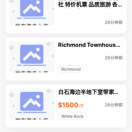
社 特价机票 品质旅游 各
国签证 定制包团！热线：
6042078869
26分钟前
Richmond Townhouse
主人大套房出租**陽光充
足～生活交通購物超方便
26分钟前
～
Richmond
白石海边半地下室带家具
出租, $1500
$1500
26分钟前
/月
White Rock