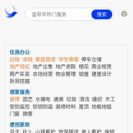
搜索
住房办公
出租
求租
家庭旅馆
学生寄宿
停车仓储
地产经纪
地产出售
地产求购
楼花
商业租赁
商产买卖
农地经营
物业管理
验屋
建屋设计
拆房挖掘
居家服务
装修
园艺
水暖电
通渠
垃圾
清洁
缝纫
木工
安防监控
锁钥防盗
装修材料
屋顶
地板地毯
门窗
除害
便民家政
月子
托儿
小孩看护
放学接送
老人看护
保姆