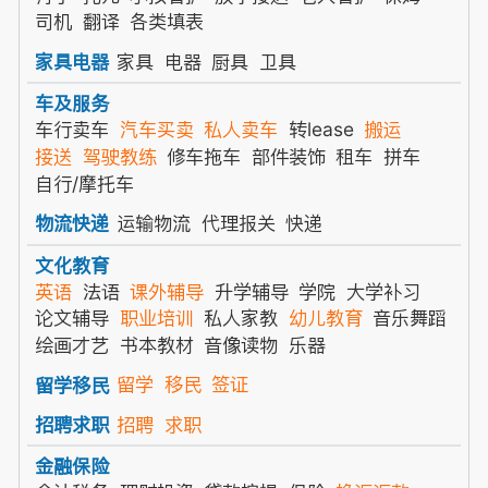
司机
翻译
各类填表
家具
电器
厨具
卫具
家具电器
车及服务
车行卖车
汽车买卖
私人卖车
转lease
搬运
接送
驾驶教练
修车拖车
部件装饰
租车
拼车
自行/摩托车
运输物流
代理报关
快递
物流快递
文化教育
英语
法语
课外辅导
升学辅导
学院
大学补习
论文辅导
职业培训
私人家教
幼儿教育
音乐舞蹈
绘画才艺
书本教材
音像读物
乐器
留学
移民
签证
留学移民
招聘
求职
招聘求职
金融保险