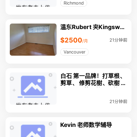
Richmond
温东Rubert 夹Kingsway
有房出租
$2500
21分钟前
/月
Vancouver
白石 第一品牌！打草根、
剪草、 修剪花樹、砍樹 、
舖木屑、整理花園、花園
包年
21分钟前
Kevin 老师数学辅导