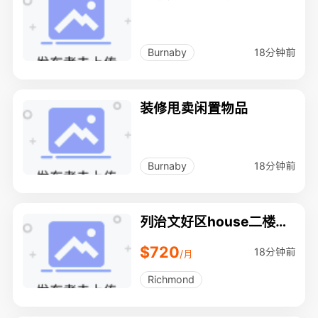
18分钟前
Burnaby
装修甩卖闲置物品
18分钟前
Burnaby
列治文好区house二楼单
房出租，每月720，交通
$720
便利，包水电煤暖网费
18分钟前
/月
Richmond