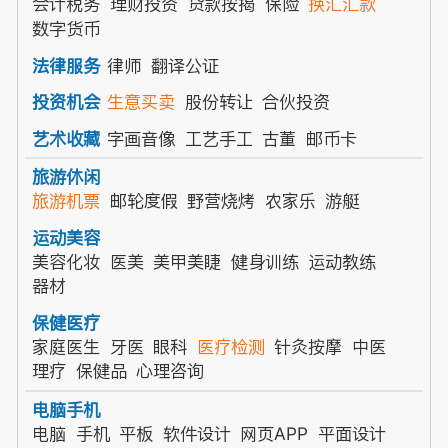
会计税务
理财投资
贷款按揭
保险
换汇汇款
数字货币
律师
翻译公证
法律服务
生意买卖
股份转让
合伙投资
投资机会
字画音像
工艺手工
古董
邮币卡
艺术收藏
旅游休闲
旅游机票
邮轮度假
野营烧烤
农家乐
游艇
运动美容
美容化妆
医美
美甲美睫
健身训练
运动教练
器材
保健医疗
家庭医生
牙医
眼科
医疗检测
针灸按摩
中医
理疗
保健品
心理咨询
电脑手机
电脑
手机
平板
软件设计
网页APP
平面设计