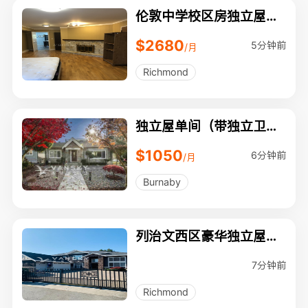
伦敦中学校区房独立屋一
楼整层二房（2房）1卫独
$2680
立洗干衣新装修
5分钟前
/月
Richmond
独立屋单间（带独立卫生
间）出租
$1050
6分钟前
/月
Burnaby
列治文西区豪华独立屋整
栋出租
7分钟前
Richmond