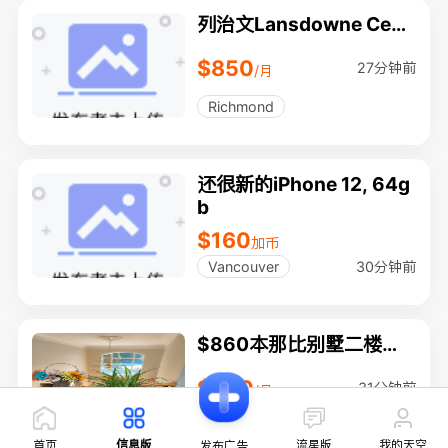
列治文Lansdowne Cent
re大統華附近大房間
$850
27分钟前
/月
Richmond
还很新的iPhone 12, 64g
b
$160
加币
30分钟前
Vancouver
$860本那比别墅二楼带
独立卫生间房间出租
$860
31分钟前
/月
Burnaby
首页
信息版
流星版
我的天空
发布广告