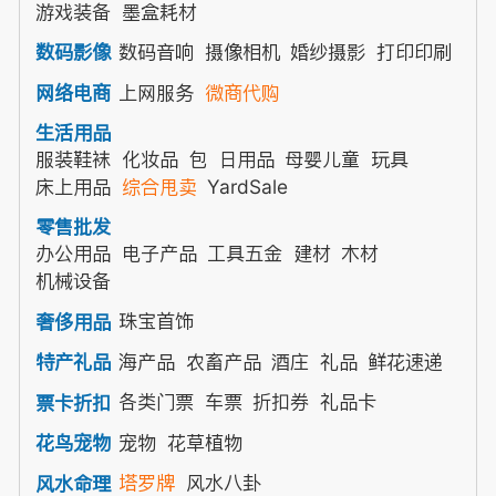
游戏装备
墨盒耗材
数码音响
摄像相机
婚纱摄影
打印印刷
数码影像
上网服务
微商代购
网络电商
生活用品
服装鞋袜
化妆品
包
日用品
母婴儿童
玩具
床上用品
综合甩卖
YardSale
零售批发
办公用品
电子产品
工具五金
建材
木材
机械设备
珠宝首饰
奢侈用品
海产品
农畜产品
酒庄
礼品
鲜花速递
特产礼品
各类门票
车票
折扣券
礼品卡
票卡折扣
宠物
花草植物
花鸟宠物
塔罗牌
风水八卦
风水命理