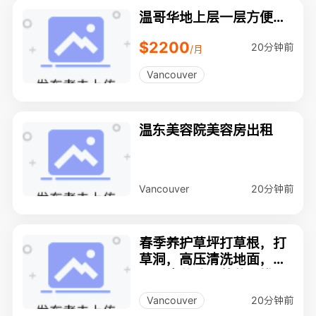
温哥华地上层一层方便去
UBC/Langara
$2200
20分钟前
/月
Vancouver
温东美容院美容房出租
20分钟前
Vancouver
春季养护草坪打草根，打
草洞，高压清洗地面，花
园，吹落叶，剪草，拔野
草，修树，给你一个美丽
20分钟前
Vancouver
整洁的院子