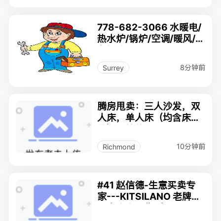
778-682-3066 水暖电/
热水炉/锅炉/空调/暖风/紧
急抢修
8分钟前
Surrey
腾房甩卖：三人沙发，双
人床，单人床（均含床
垫），梳妆台
10分钟前
Richmond
#41 赵信德-生意买卖专
家---KITSILANO 老牌美
甲店生意出售（MLS#C8
080916）$580,000