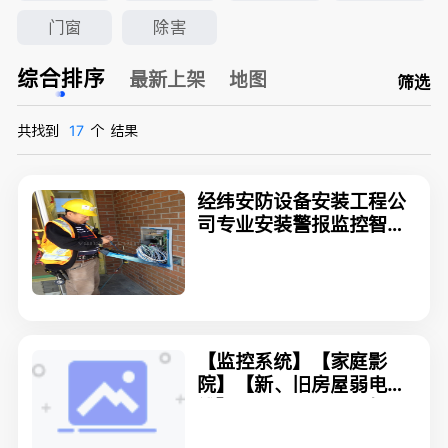
门窗
除害
综合排序
最新上架
地图
筛选
共找到
17
个
结果
经纬安防设备安装工程公
司专业安装警报监控智能
控制
【监控系统】【家庭影
院】【新、旧房屋弱电布
线】--FILAN-TECH智能
家居