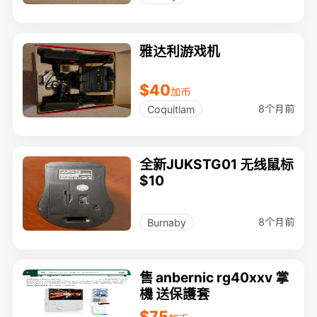
雅达利游戏机
$40
加币
8个月前
Coquitlam
全新JUKSTG01 无线鼠标
$10
8个月前
Burnaby
售 anbernic rg40xxv 掌
機 送保護套
$75