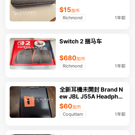
$15
加币
1年前
Richmond
Switch 2 捆马车
$680
加币
1年前
Richmond
全新耳機未開封 Brand N
ew JBL J55A Headpho
nes With Mic Remote F
$60
加币
or Smartphone Tablet
1年前
Coquitlam
$60