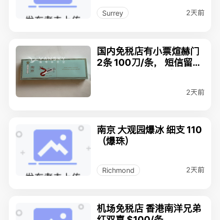
2天前
Surrey
国内免税店有小票煊赫门
2条 100刀/条， 短信留言
温哥华CIBC自取或Richm
ond约取
2天前
南京 大观园爆冰 细支 110
（爆珠）
2天前
Richmond
机场免税店 香港南洋兄弟
红双喜 $100/条