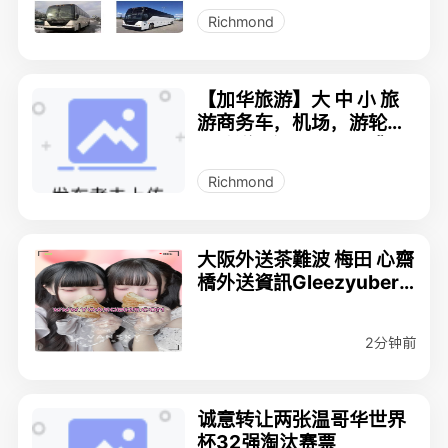
Richmond
【加华旅游】大 中 小 旅
游商务车，机场，游轮码
头接送，温哥华，西雅
图，班夫洛矶山脉，深度
Richmond
定制包车游
大阪外送茶難波 梅田 心齋
橋外送資訊Gleezyuber7
7
2分钟前
诚意转让两张温哥华世界
杯32强淘汰赛票