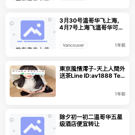
3月30号温哥华飞上海，
4月7号上海飞溫哥华可以
帮忙带物品
1年前
Vancouver
東京風情澪子-天上人間外
送茶Line ID:av1888 Tele
gram:@Toky018
1年前
除夕初一初二温哥华五星
级酒店便宜转让