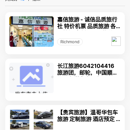
嘉信旅游 - 诚信品质旅行
社 特价机票 品质旅游 各
国签证 定制包团！热线：
6042078869
Richmond
长江旅游6042104416
旅游团，邮轮，中国顺道
游，留学安家服务
【贵宾旅游】温哥华包车
旅游 定制旅游 酒店预定 w
ww.ccvip.ca