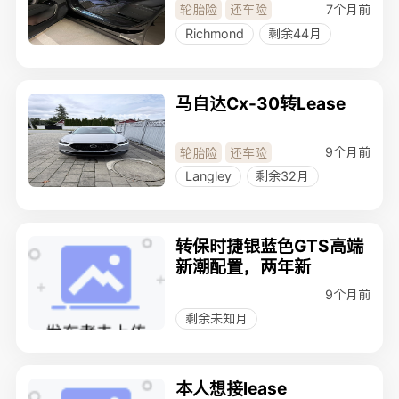
揽运SE Lease
7个月前
轮胎险
还车险
Richmond
剩余44月
马自达Cx-30转Lease
9个月前
轮胎险
还车险
Langley
剩余32月
转保时捷银蓝色GTS高端
新潮配置，两年新
9个月前
剩余未知月
本人想接lease