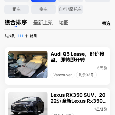
租车
拼车
自行/摩托车
综合排序
最新上架
地图
筛选
共找到
111
个
结果
Audi Q5 Lease，好价接
盘，即转即开转
6天前
Vancouver
剩余33月
Lexus RX350 SUV，20
22近全新Lexus Rx350
AWD，深蓝外饰 + 棕色
1星期前
内饰