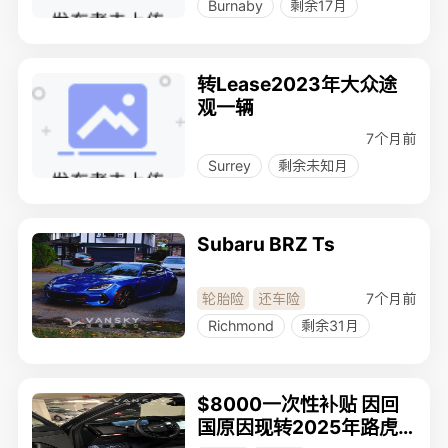
Burnaby
剩余17月
转Lease2023年大众途
观一辆
7个月前
Surrey
剩余未知月
Subaru BRZ Ts
7个月前
轮胎险
还车险
Richmond
剩余31月
$8000一次性补贴 因回
国原因现转2025年路虎