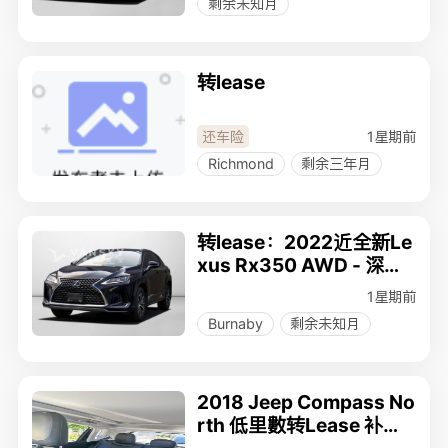
剩余未知月
转lease
1星期前
还车险
Richmond
剩余三年月
转lease：2022近全新Le
xus Rx350 AWD - 深蓝
外饰 + 棕色内饰，高级耐
1星期前
看经典配色！
Burnaby
剩余未知月
2018 Jeep Compass No
rth 低里數转Lease 补现1
000