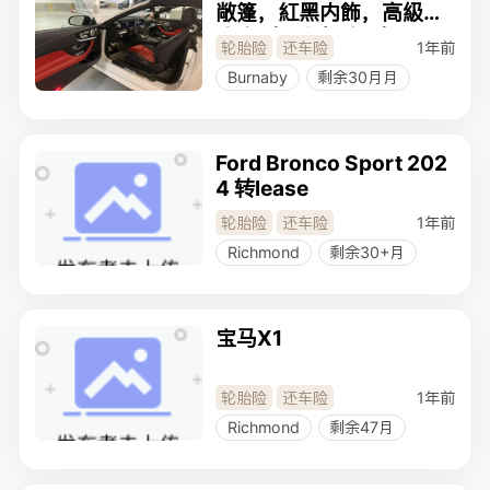
敞篷，紅黑内飾，高級小
跑車（男女都適合）
1年前
轮胎险
还车险
Burnaby
剩余30月月
Ford Bronco Sport 202
4 转lease
1年前
轮胎险
还车险
Richmond
剩余30+月
宝马X1
1年前
轮胎险
还车险
Richmond
剩余47月