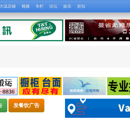
大温店铺
视频
专栏
论坛
娱乐
折扣
告
发餐饮广告