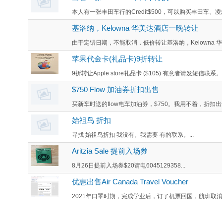
本人有一张丰田车行的Credit$500，可以购买丰田车、
基洛纳，Kelowna 华美达酒店一晚转让
由于定错日期，不能取消，低价转让基洛纳，Kelowna 华美达酒
苹果代金卡(礼品卡)9折转让
9折转让Apple store礼品卡 ($105) 有意者请发短信联系。谢谢！
$750 Flow 加油券折扣出售
买新车时送的flow电车加油券，$750。我用不着，折扣出售
始祖鸟 折扣
寻找 始祖鸟折扣 我没有。我需要 有的联系。...
Aritzia Sale 提前入场券
8月26日提前入场券$20请电6045129358...
优惠出售Air Canada Travel Voucher
2021年口罩时期，完成学业后，订了机票回国，航班取消不给