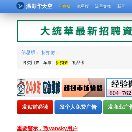
温哥华天空
信息版
流星版
流星文摘
新闻
折扣券
/
信息版
/
各类门票
车票
折扣券
礼品卡
发贴前必读
发个人免费广告
发商业广
重要警示，致Vansky用户