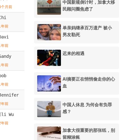
中国新规倒计时，加拿大移
8个月前
民顾问圈焦虑了
Chi
1年前
单亲妈继承百万遗产 被小
男友勒死
Davi
1年前
迟来的相遇
Sandy
1年前
bob
AI摘要正在悄悄偷走你的心
1年前
血
Jennifer
中国人休息 为何会有负罪
2年前
感？
Eli Wu
2年前
加拿大很重要的那张纸，别
留糊涂账