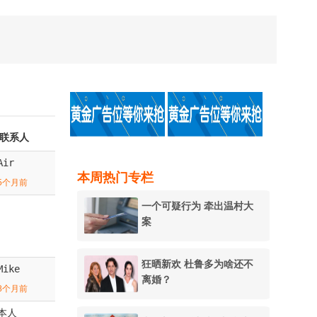
联系人
Air
本周热门专栏
5个月前
一个可疑行为 牵出温村大
案
狂晒新欢 杜鲁多为啥还不
Mike
离婚？
8个月前
本人