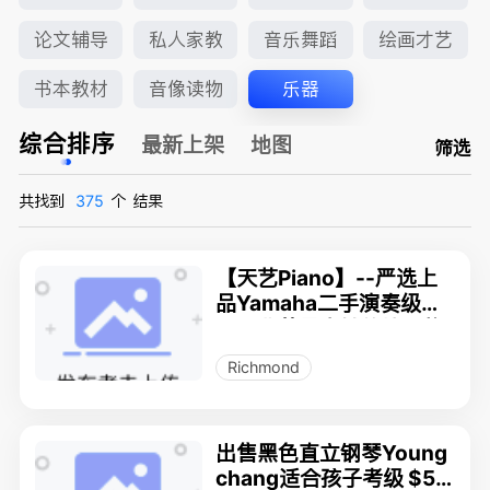
论文辅导
私人家教
音乐舞蹈
绘画才艺
书本教材
音像读物
乐器
综合排序
最新上架
地图
筛选
共找到
375
个
结果
【天艺Piano】--严选上
品Yamaha二手演奏级钢
琴，北美最高性价比，热
销中!
Richmond
出售黑色直立钢琴Young
chang适合孩子考级 $58