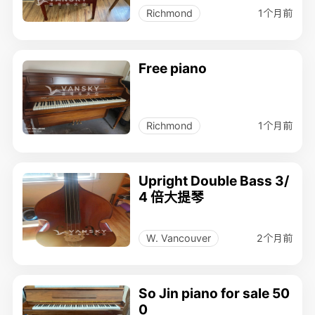
1个月前
Richmond
Free piano
1个月前
Richmond
Upright Double Bass 3/
4 倍大提琴
2个月前
W. Vancouver
So Jin piano for sale 50
0