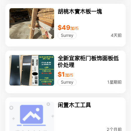
胡桃木實木板一塊
$49
加币
4天前
Surrey
全新宜家柜门板饰面板低
价处理
$1
加币
1星期前
Surrey
闲置木工工具
2个月前