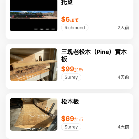
托盘
$6
加币
2天前
Richmond
三塊老松木（Pine）實木
板
$99
加币
4天前
Surrey
松木板
$69
加币
4天前
Surrey