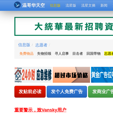
温哥华天空
信息版
流星版
流星文摘
新闻
志愿者
/
信息版
/
免费物品
失物招领
寻人启事
目击者
回国带物
志愿
发贴前必读
发个人免费广告
发商业广
重要警示，致Vansky用户