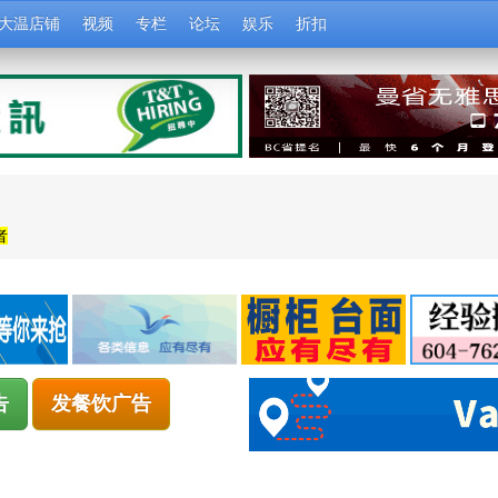
大温店铺
视频
专栏
论坛
娱乐
折扣
者
告
发餐饮广告