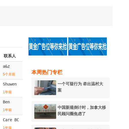
联系人
a&z
本周热门专栏
5个月前
一个可疑行为 牵出温村大
Shuwen
案
1年前
Ben
中国新规倒计时，加拿大移
1年前
民顾问圈焦虑了
Care BC
1年前