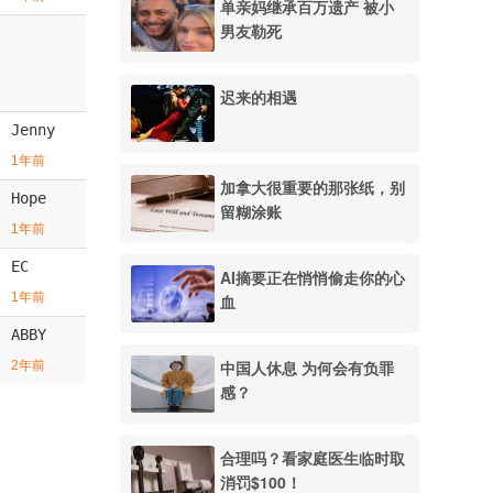
单亲妈继承百万遗产 被小
男友勒死
迟来的相遇
Jenny
1年前
加拿大很重要的那张纸，别
Hope
留糊涂账
1年前
EC
AI摘要正在悄悄偷走你的心
1年前
血
ABBY
中国人休息 为何会有负罪
2年前
感？
合理吗？看家庭医生临时取
消罚$100！