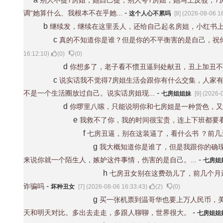
别人不提7房姐，她自己提；别人夸7房姐，她马上反驳；7
-
调“她算什么、我根本不在乎她...
这个人心不累吗
[8] (2026-08-06 1
b
继续发，继续在这里丢人，还给自己起名房姐，小红书
c
真的不知道你是谁？但是你的不平衡害的是自己，祝
16:12:10)
(
0
)
(
0
)
d
你想多了，老子看不惯丑逼到处献丑，丑上加丑不
c
说实话我不觉得7房姐生活会跟你有什么交集，人家
-
不是一个生活圈放过自己。说实话房姐现...
七房姐姐妹
[9] (2026-
d
你啰里八嗦，只能说明你和七房姐是一种货色，又
e
我救不了你，我的时间很宝贵，连上下班都要
f
七房丑逼，别在这装逼了，看什么书 ？前
g
我大概知道你是谁了，但是我跟你的确
-
来说你就一个陌生人，嫉妒这件事情，伤害的是自己。...
七房姐
h
七房丑女别在这费劲儿了，前几个月
-
诈骗吗
坏种丑女
[7] (2026-08-06 16:33:43)
(
2
)
(
0
)
g
买一张机票到温哥华也要上万人民币，
-
天和明天对比。多出去走走，多跟人聊聊，世界很大。
七房姐姐