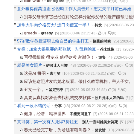
a
-
little water
for big fire
[6] (2026-08-06 23:20:44)
(
0
)
(
0
)
*
意外獲得億萬遺產 公證時工作人員告知：您丈夫半月前已再婚
a
别等父母未寒它已经在讨论怎样分配你父母的遗产能帮助他
*
-
加拿大牛肉价格变天! 进口肉便宜一半！
转发
[6] (2026-08-06 23
a
-
greedy
greedy
[5] (2026-08-06 23:15:43)
(
0
)
(
0
)
*
-
57岁数学教授辞职去给自己的学生打工
接受的时候
[25] (2026-0
*
-
专栏 : 加拿大很重要的那张纸，别留糊涂账
芥末辣椒
[13] (2026
a
-
写得很细致 很专业 值得参考 谢谢你！
游客
[4] (2026-08-06
*
-
就是美女照片
妒忌让人可怖
[48] (2026-08-06 21:36:24)
(
0
)
(
0
)
a
-
这是AI 拼图
真可笑
[10] (2026-08-06 21:45:31)
(
0
)
(
0
)
a
应该把这照片发给她老板看。做什么教育机构，害人子女。
a
-
丑女一个，
鉴定完毕
[7] (2026-08-06 23:46:55)
(
0
)
(
0
)
a
-
真要认真找对象会去找机构交友软体
照片是本人发的吗
[6] (
*
-
看到一段不错的话
分享
[48] (2026-08-06 21:20:26)
(
0
)
(
0
)
a
-
健康，经济，精神世界
不能更同意了
[7] (2026-08-06 21:22:33
*
-
真可笑，第一次有人觉得7房姐丑
别人一直叫她美女笑死
[51] (20
a
-
春天已经完了呀，为啥还有猫叫春？
猪发情
[10] (2026-08-0