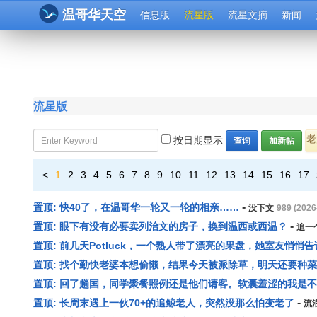
温哥华天空
信息版
流星版
流星文摘
新闻
流星版
老
按日期显示
查询
加新帖
<
1
2
3
4
5
6
7
8
9
10
11
12
13
14
15
16
17
-
置顶: 快40了，在温哥华一轮又一轮的相亲……
没下文
989 (2026
-
置顶: 眼下有没有必要卖列治文的房子，换到温西或西温？
追一
置顶: 前几天Potluck，一个熟人带了漂亮的果盘，她室友悄悄告
置顶: 找个勤快老婆本想偷懒，结果今天被派除草，明天还要种菜
置顶: 回了趟国，同学聚餐照例还是他们请客。软囊羞涩的我是
-
置顶: 长周末遇上一伙70+的追鲸老人，突然没那么怕变老了
流