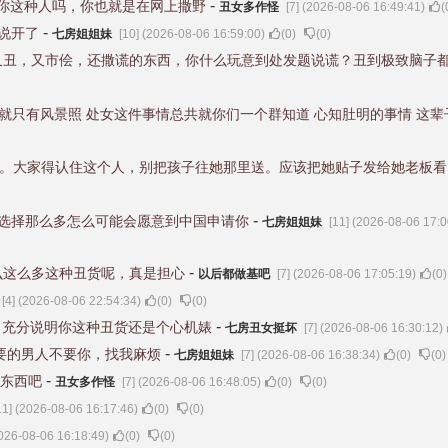
-
你这种人吗，你也就是在网上撒野
丑女多作怪
[7] (2026-08-06 16:49:41)
(
-
说开了
七房姐姐妹
[10] (2026-08-06 16:59:00)
(
0
)
(
0
)
又丑，又市侩，还撒谎的东西，你什么玩意到处发题说谎？丑到极致脑子
共就只有风景照 处女这件事情总共就你们一个群知道 心知肚明的事情 这
。大家得认住这个人，别把孩子往她那里送。应该把她贴子发给她老板看
-
选择那么多怎么可能会愿意到中国申请你
七房姐姐妹
[11] (2026-08-06 17:0
-
么这么多这种丑货呢，真是担心
以后都做基吧
[7] (2026-08-06 17:05:19)
(
0
)
[4] (2026-08-06 22:54:34)
(
0
)
(
0
)
-
，充分说明你这种丑货还是个心机婊
七房丑女挺坏
[7] (2026-08-06 16:30:12)
-
要的男人不要你，找我麻烦
七房姐姐妹
[7] (2026-08-06 16:38:34)
(
0
)
(
0
)
-
东西吧
丑女多作怪
[7] (2026-08-06 16:48:05)
(
0
)
(
0
)
11] (2026-08-06 16:17:46)
(
0
)
(
0
)
2026-08-06 16:18:49)
(
0
)
(
0
)