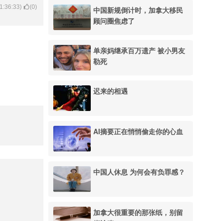
1:36:33)
(
0
)
中国新规倒计时，加拿大移民
顾问圈焦虑了
单亲妈继承百万遗产 被小男友
勒死
迟来的相遇
AI摘要正在悄悄偷走你的心血
中国人休息 为何会有负罪感？
加拿大很重要的那张纸，别留