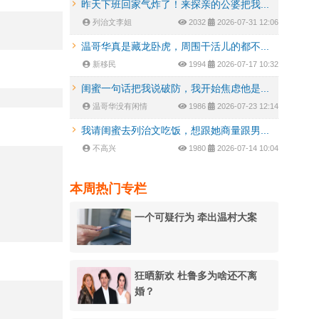
昨天下班回家气炸了！来探亲的公婆把我...
列治文李姐
2032
2026-07-31 12:06
温哥华真是藏龙卧虎，周围干活儿的都不...
新移民
1994
2026-07-17 10:32
闺蜜一句话把我说破防，我开始焦虑他是...
温哥华没有闲情
1986
2026-07-23 12:14
我请闺蜜去列治文吃饭，想跟她商量跟男...
不高兴
1980
2026-07-14 10:04
本周热门专栏
一个可疑行为 牵出温村大案
狂晒新欢 杜鲁多为啥还不离
婚？