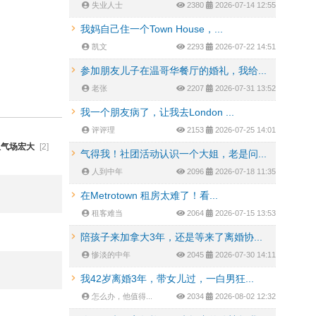
失业人士
2380
2026-07-14 12:55
我妈自己住一个Town House，...
凯文
2293
2026-07-22 14:51
参加朋友儿子在温哥华餐厅的婚礼，我给...
老张
2207
2026-07-31 13:52
我一个朋友病了，让我去London ...
评评理
2153
2026-07-25 14:01
但气场宏大
[2]
气得我！社团活动认识一个大姐，老是问...
人到中年
2096
2026-07-18 11:35
在Metrotown 租房太难了！看...
租客难当
2064
2026-07-15 13:53
陪孩子来加拿大3年，还是等来了离婚协...
惨淡的中年
2045
2026-07-30 14:11
我42岁离婚3年，带女儿过，一白男狂...
怎么办，他值得...
2034
2026-08-02 12:32