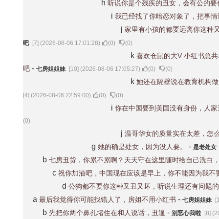
h
听说你是个残疾的丑女，会有公的要
i
我已经找了你暗恋对象了，把事情
j
家里有小孩的都要远离你这种
吧
[7] (2026-08-06 17:01:28)
(
0
)
(
0
)
k
喜欢仓鼠的大V 小红书总
-
吧
七房姐姐妹
[10] (2026-08-06 17:05:27)
(
0
)
(
0
)
k
她还在隔壁说在教育机构做
[4] (2026-08-06 22:59:00)
(
0
)
(
0
)
i
你在中国要到美国没有身份，人家
(
0
)
j
温哥华女的质量实在太差，怎
g
-
她的确是处女，因为没人要。
是老处女
b
七房丑货，你累不累啊？天天守在这里随时给自己洗白
c
祝你加油吧，中国现在应该是早上，你不能因为我不
d
公狗都不要你这种又丑又坏，听说生理还有问题的
a
-
最后我觉得你可能找错人了，房姐不用小红书
七房姐姐妹
[
b
-
先把你两个鼻孔堵住在和人说话，丑逼
别恶心我啦
[8] (