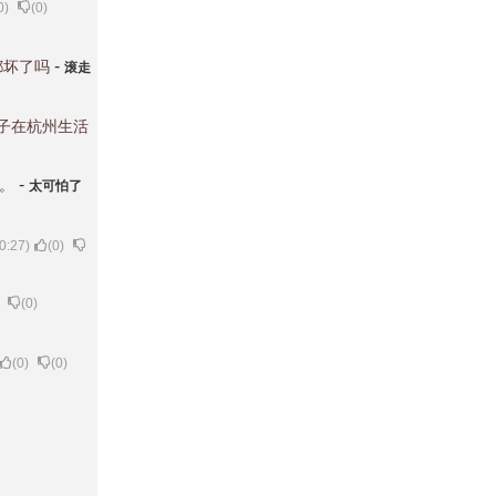
0
)
(
0
)
-
都坏了吗
滚走
辈子在杭州生活
-
。
太可怕了
0:27)
(
0
)
(
0
)
(
0
)
(
0
)