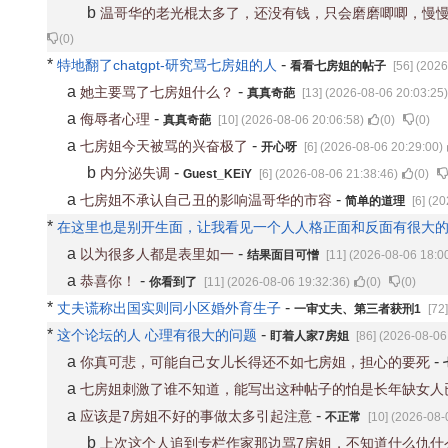
b
温哥华的老光棍太多了，还没有钱，只会磨磨唧唧，慢
(
0
)
*
-
特地翻了chatgpt-研究骂七房姐的人
看看七房姐的帖子
[56] (202
a
-
她主要骂了七房姐什么？
真真奇葩
[13] (2026-08-06 20:03:25)
a
-
侮辱者心理
真真奇葩
[10] (2026-08-06 20:06:58)
(
0
)
(
0
)
a
-
七房姐今天被骂的兴奋极了
开心呀
[6] (2026-08-06 20:29:00)
b
-
内分泌失调
Guest_KEiY
[6] (2026-08-06 21:38:46)
(
0
)
a
-
七房姐不承认自己丑的影响温哥华的市容
简单的道理
[6] (2
*
在这里也是别开生面，让我看见一个人人格正面和反面有很大
a
-
以为很多人都是表里如一
结果面目可憎
[11] (2026-08-06 18:0
a
-
恭喜你！
你看到了
[11] (2026-08-06 19:32:36)
(
0
)
(
0
)
*
-
丈夫谎称出国实则同小区婚外育生子
一审丈夫、第三者获刑1
[72
*
-
这个论坛的人 心理有很大的问题
盯着人家7房姐
[86] (2026-08-06
a
-
你真可悲，可能自己女儿长得还不如七房姐，担心的要死
a
七房姐刺激了谁不知道，能写出这种帖子的怕是长年缺女人
a
-
应该是7房姐不好的事做太多引起注意
不正常
[10] (2026-08-
b
上次这个人追到专栏作家那边骂7房姐，不知道什么仇什