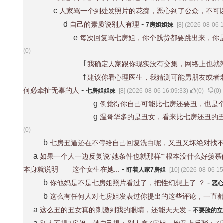
c
人家骂一个到处发照片的花痴，恶心到了公众，不可
d
-
自己的素质说别人有理
7房姐姐妹
[8] (2026-08-06 
e
每次回复骂七房姐，你个贱货都要跳出来，你
(
0
)
f
我确定人家跟你现实没有交集，网络上也就
f
建议你看心理医生，我猜测可能男朋友或者
-
何必牵扯无辜的人
七房姐姐妹
[8] (2026-08-06 16:09:33)
(
0
)
(
0
)
g
倒觉得你自己可能比七房还要丑，也是
g
温哥华多的是丑女，看来比七房还丑的
(
0
)
b
七房丑逼还在不停给自己回复洗白呢，又丑又坏绝对找
a
如果一个人一边反复说“她条件也就那样”“根本没什么好羡
-
本身就说明——这个女生在她...
盯着人家7房姐
[10] (2026-08-06 15
b
-
你他妈是不是七房姐照片看过了，把性幻想上了 ？
恶
b
这么有任何人对七房姐发表过你提出的这些评论，一直
a
-
这么丑的丑女真的刺激到我的眼睛，还能天天发
不要脸的
a