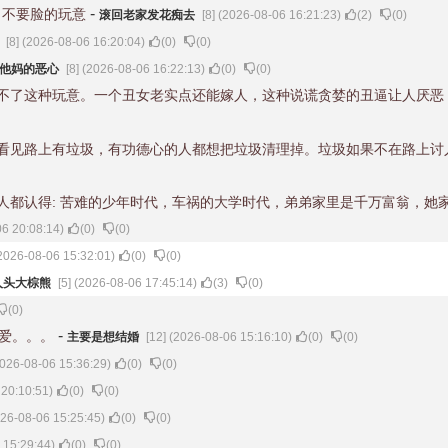
-
，不要脸的玩意
滚回老家发花痴去
[8] (2026-08-06 16:21:23)
(
2
)
(
0
)
妹
[8] (2026-08-06 16:20:04)
(
0
)
(
0
)
他妈的恶心
[8] (2026-08-06 16:22:13)
(
0
)
(
0
)
不了这种玩意。一个丑女老实点还能嫁人，这种说谎贪婪的丑逼让人厌恶
看见路上有垃圾，有功德心的人都想把垃圾清理掉。垃圾如果不在路上讨
人都认得: 苦难的少年时代，车祸的大学时代，弟弟家里是千万富翁，她
06 20:08:14)
(
0
)
(
0
)
(2026-08-06 15:32:01)
(
0
)
(
0
)
人头大棕熊
[5] (2026-08-06 17:45:14)
(
3
)
(
0
)
(
0
)
-
爱。。。
主要是想结婚
[12] (2026-08-06 15:16:10)
(
0
)
(
0
)
2026-08-06 15:36:29)
(
0
)
(
0
)
 20:10:51)
(
0
)
(
0
)
026-08-06 15:25:45)
(
0
)
(
0
)
 15:29:44)
(
0
)
(
0
)