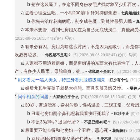
b
别在这装逼了，在这不同身份发照片找对象至少几百次
a
-
去看心理医生吧，一小时200加币 针对抑郁焦虑
七房姐姐
b
-
你先去治疗花痴病吧，别变成色魔，到处性侵男人哦
真
a
本来不想管，看到七房姐又在为自己无底线洗白，真他妈受
(2026-08-06 16:55:44)
(
4
)
(
0
)
a
有果必有因。房姐为啥这么讨厌，不是因为她吸引，而是你
-
没必要垃圾。
你说是不是呢？
[5] (2026-08-06 20:02:47)
(
1
)
(
0
)
a
人家都不用追着房姐，而是房姐讲的东西太有代表性了，人
-
产，有多少人民币，母胎单身，处...
你说是不是呢？
[5] (2026-08-
*
-
刚才看见一黑人美女，转过身看到脸超级漂亮
打扮有个性
[79] 
a
-
婚后尤其生完孩子就是大棕熊。而且又脏又懒又馋。
堪称
*
-
问个相亲的问题
大家最在乎什么
[74] (2026-08-06 15:13:40)
(
0
)
a
30岁，普通漂亮，身材匀称，性格温柔，三观正常，父母恩
b
-
丑逼七房姐两个鼻孔瞪着我看快吓死我了
呕吐不止
[9] (
b
-
不是33岁吗？退回母胎？
不是已经40吧？
[5] (2026-08-06
a
-
最重要不能长得和七房姐一个丑样，恶心死
花痴德行
[8] (2
b
-
别找那种和智障老父通奸烂渣女
先天不足
[8] (2026-08-06