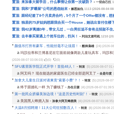
-
置顶: 来加拿大留学后，什么事情让你第一次破防？
一切自己扛
1
-
置顶: 我和“罗嚼屎”公司的恩怨始末
嫉恶如仇
1113 (2026-08-04 08
置顶: 跟经纪签了8个月卖房合约，5个月了一个Offer都没有，想
置顶: 独居的75岁姑妈想跟我合买一个House，她说出首付住楼
置顶: 我42岁离婚3年，带女儿过，一白男狂追不舍有点招架不住
-
置顶: 去丰泰买菜遇上个抢车位的，扫兴！
列治文差司机
1210 (20
*
-
颜值吊打所有豪车，性能丝毫不让须眉！
酷帅枭雄
[24] (2026-0
a
玛莎拉蒂和兰博基尼在它面前就像两款儿童玩具车，玛莎和
(2026-08-07 03:06:03)
(
0
)
(
0
)
*
-
SFU素里医学院正式开学！首批48人！
转发
[5] (2026-08-07 01:
a
-
阿叉吗？ 现在能选的家庭医生已经全部是阿叉了
全是印度
*
-
加拿大儿童生日派对请柬竟“索要小费”？！
转发
[5] (2026-08-07
a
-
终于跟婚礼一样 为了赚钱了
办生日宴
[4] (2026-08-07 01:39:5
*
-
第一批民众挤爆美加边境！“这是历史性时刻”！
转发
[6] (2026-
a
-
美国黑人蜂拥入加
加拿大阿叉蜂拥美
[4] (2026-08-07 01:38:35)
*
-
大温8月招聘潮！11大公司狂招数百人！
转发
[8] (2026-08-06 2