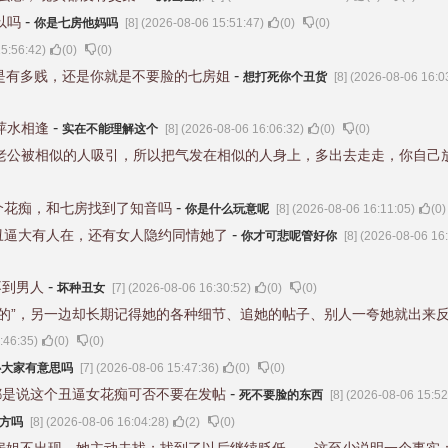
-
以吗
你是七房他妈吗
[8] (2026-08-06 15:51:47)
(
0
)
(
0
)
15:56:42)
(
0
)
(
0
)
-
是有多贱，还是你就是不要脸的七房姐
想打死你个丑货
[8] (2026-08-06 16:0
-
萍水相逢
实在不能理解这个
[8] (2026-08-06 16:06:32)
(
0
)
(
0
)
老公被相似的人吸引，所以把气发在相似的人身上，多出去走走，你自己
-
个花痴，和七房找到了知音吗
你是什么玩意呢
[8] (2026-08-06 16:11:05)
(
0
)
-
丑逼大有人在，还有女人隐约同情她了
你才可悲呢管好你
[8] (2026-08-06 16
-
不到男人
坏种丑女
[7] (2026-08-06 16:30:52)
(
0
)
(
0
)
慕的”，另一边却长期记得她的各种细节、追她的帖子、别人一夸她就出来
:46:35)
(
0
)
(
0
)
心大家有意思吗
[7] (2026-08-06 15:47:36)
(
0
)
(
0
)
-
都是说这个丑逼女花痴可否不要在发帖
死不要脸的东西
[8] (2026-08-06 15:52
立方吗
[8] (2026-08-06 16:04:28)
(
2
)
(
0
)