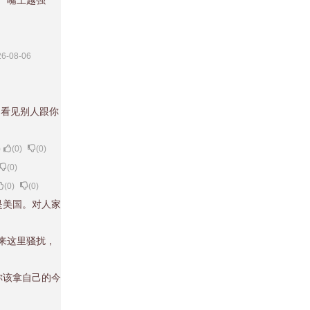
 嘴上越强
026-08-06
，看见别人跟你
)
(
0
)
(
0
)
(
0
)
(
0
)
(
0
)
是美国。对人家
来这里骚扰，
你该拿自己的今