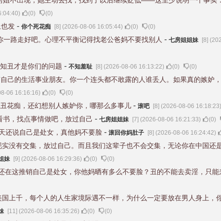
房姐不出现，她主动去找；找到了以后继续贬低——这至少说明一个事实：
6:04:40)
(
0
)
(
0
)
-
上也发
你个死花痴
[8] (2026-08-06 16:05:44)
(
0
)
(
0
)
-
你一路走好吧。心理不平衡记得找老公爸妈不要找别人
七房姐姐妹
[8] (2
-
知丑才是你们的问题
不知羞耻
[8] (2026-08-06 16:13:22)
(
0
)
(
0
)
有自己的生活事业朋友。你一个连头都不敢露的人谁丢人。如果真的嫉妒
08-06 16:16:16)
(
0
)
(
0
)
-
丑花痴，还幻想别人嫉妒你，哪那么多事儿
滚吧
[8] (2026-08-06 16:18:23
-
看书，找点事情做吧，放过自己
七房姐姐妹
[7] (2026-08-06 16:21:33)
(
0
)
-
几天还说自己是处女，真他妈不要脸
滚回你妈肚子
[8] (2026-08-06 16:24:42)
现实没有交集，放过自己。而且我们这辈子也不会交集，无论你在中国还
姐妹
[9] (2026-08-06 16:29:36)
(
0
)
(
0
)
还在这推销自己是处女，你他妈晒有多么不要脸？丑的不能去卖淫，只能
美国上千，每个人的人生家境际遇不一样，为什么一定要放在男人身上，
妹
[11] (2026-08-06 16:35:26)
(
0
)
(
0
)