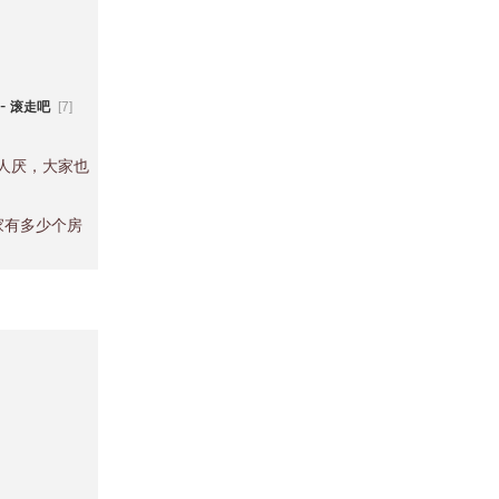
-
滚走吧
[7]
人厌，大家也
家有多少个房