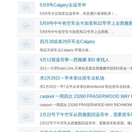
5月8号Calgary去温哥华
5月8号卡尔加里去温哥华，有意通行者请联系！...
5月8号中午有空车去卡加里和22早早上去西雅
5月8号中午有空车卡加里和22号早上去西图。...
四月28或者29开车去Calgary
明后天拼车去Calgary 早晨出发...
4月11號溫哥華—西雅圖 $50 車找人
3/11一大早Expo Line 天車站見面去西雅圖市區$50美金一個人聯
求2月26日一早本拿比搭车去机场
求2月26日一早7点半从本拿比Brentwood 附近搭车去机场
carpool 一周四次 23260 FRASERWOOD WAY RI
carpool 一周四次 23260 FRASERWOOD WAY RICHMOND 
2月22号下午空车从西雅图回温哥华，需要搭车
2月22号下午空车从西雅图回温哥华，需要搭车联系我。微信sunsh