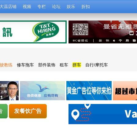
大温店铺
视频
专栏
论坛
娱乐
折扣
驶教练
修车拖车
部件装饰
租车
拼车
自行/摩托车
告
发餐饮广告