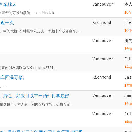
空车找人
Vancouver
本
10
加微信----sunshinelak...
往返一次
Richmond
Ele
10
中间大概5分钟能拿到走人，求顺丰车或者拼车。...
Vancouver
唐
1年
Vancouver
Eth
1年
朋友请联系 VX：mumu8721...
风车回温哥华。
Richmond
Jas
1年
..
，男性，如果可以带一两件行李最好
Vancouver
Jam
1年
多拼车，本人有一到两个行李箱，价格可谈...
Vancouver
Ccl
1年
Nic