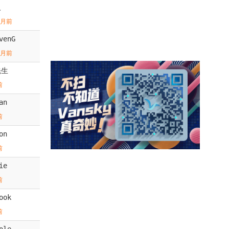
人
个月前
venG
个月前
先生
前
an
前
on
前
ie
前
ook
前
ole