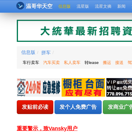
温哥华天空
信息版
流星版
流星文摘
新闻
拼车
/
信息版
/
车行卖车
汽车买卖
私人卖车
转lease
搬运
接送
驾
发贴前必读
发个人免费广告
发商业广
重要警示，致Vansky用户