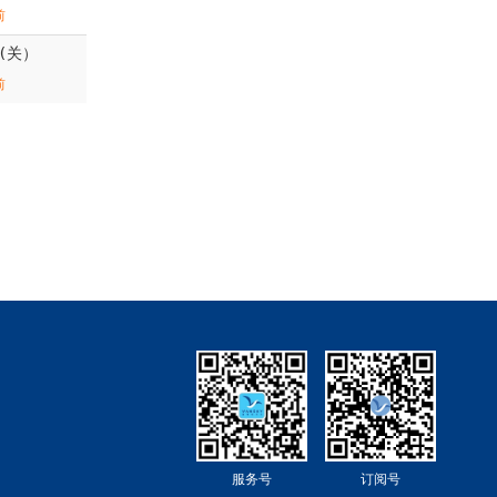
前
n(关）
前
服务号
订阅号