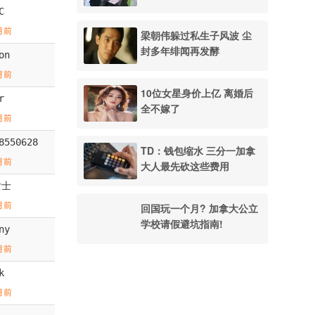
C
月前
梁朝伟躲过私生子风波 尘
封多年绯闻再发酵
on
月前
10位女星身价上亿 离婚后
r
全不嫁了
月前
8550628
TD：钱包缩水 三分一加拿
月前
大人最先砍这些费用
女士
月前
回国玩一个月? 加拿大公立
学校请假避坑指南!
ny
月前
k
月前