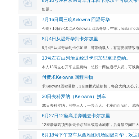
8月10号左右从温哥华开车回卡尔加里可载人
如题...
7月16日周三晚Kelowna 回温哥华
今晚7.16日9-10点从Kelowna 回温哥华，空车，tesla model
8月4日从温哥华到卡尔加里
8月4日从温哥华到卡尔加里，可带物载人，有需要者请致电或者短消
13号左右由列治文经过卡尔加里至里贾纳。
本人13号左右开车去里贾纳，想找一两位通行人员，可以换
付费求Kelowna 回程带物
求Kelowna回程带物，3台便携式缝纫机，每台大约10公斤
30日去科罗纳（Kelowna）拼车
30日去科罗纳，可带三人，一共五人。七座mini van。 感兴
6月27日12座高顶奔驰去卡尔加里
12座豪华高顶奔驰去卡尔加里或沿途城市，后备箱空间巨大。有意请
6月18号下午空车从西雅图机场回温哥华，欢迎