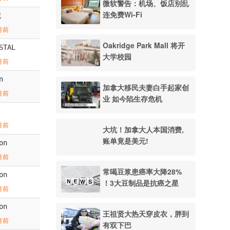
微软警告：机场、饭店别乱
连免费Wi-Fi
記
月前
Oakridge Park Mall 将开
STAL
大学校园
月前
n
加拿大移民夫妻白手起家创
月前
业 如今陷生存危机
月前
大坑！加拿大人本国消费,
账单竟是美元!
on
月前
常喝豆浆患癌率大降28%
on
！3大豆制品是抗癌之星
月前
on
王祖贤大热天穿皮衣，胖到
月前
有双下巴