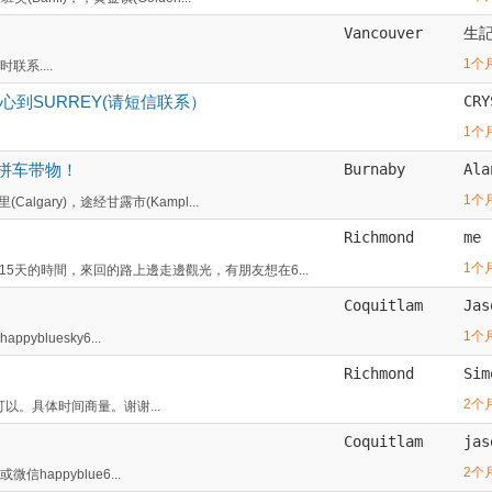
Vancouver
生
1个
系....
中心到SURREY(请短信联系）
CRY
1个
拼车带物！
Burnaby
Ala
1个
gary)，途经甘露市(Kampl...
Richmond
me
1个
5天的時間，來回的路上邊走邊觀光，有朋友想在6...
Coquitlam
Jas
1个
ybluesky6...
Richmond
Sim
2个
可以。具体时间商量。谢谢...
Coquitlam
jas
2个
happyblue6...