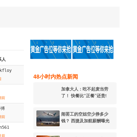
系人
kfloy
48小时内热点新闻
前
加拿大人：吃不起麦当劳
了！ 快餐比“正餐”还贵!
期前
师傅
闹罢工的空姐空少挣多少
期前
钱？ 西捷及加航薪酬曝光
n561
月前