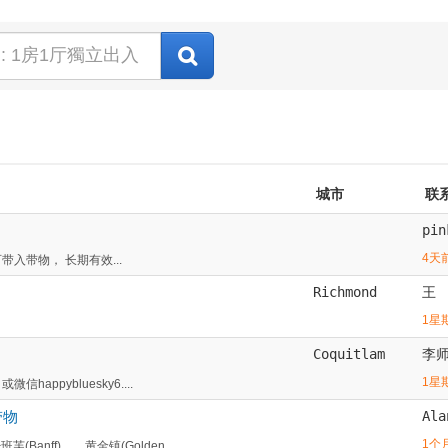
城市
联
pin
4天
带入带物， 长期有效...
Richmond
王
1星
Coquitlam
李
1星
appybluesky6....
带物
Ala
1个
nff)，，黄金镇(Golden...