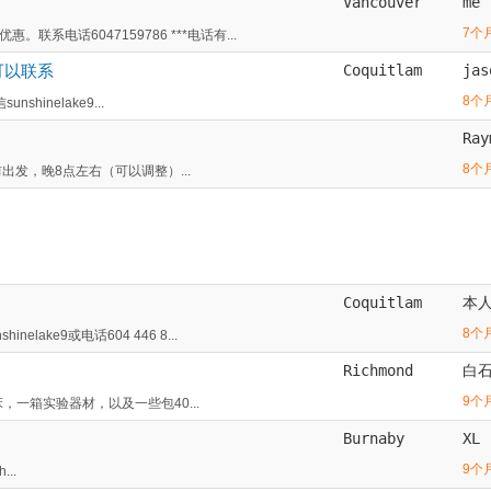
Vancouver
me
7个
电话6047159786 ***电话有...
可以联系
Coquitlam
jas
8个
inelake9...
Ray
8个
点前出发，晚8点左右（可以调整）...
Coquitlam
本
8个
ake9或电话604 446 8...
Richmond
白
9个
儿床，一箱实验器材，以及一些包40...
Burnaby
XL
9个
...