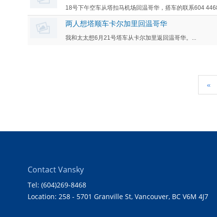
18号下午空车从塔扣马机场回温哥华，搭车的联系604 4468890或
两人想塔顺车卡尔加里回温哥华
我和太太想6月21号塔车从卡尔加里返回温哥华。...
«
Contact Vansky
Tel: (604)269-8468
Location: 258 - 5701 Granville St, Vancouver, BC V6M 4J7