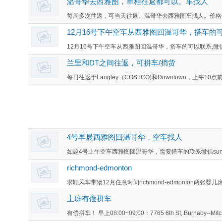
温哥华去西雅图，单程往返都可以。车找人
每周多次往返，可当天往返。温哥华去西雅图车找人。价格优惠。联系
12月16号下午空车从西雅图回温哥华，搭车的
12月16号下午空车从西雅图回温哥华，搭车的可以联系,微信sunsh
兰里和DT之间往返，可拼车/捎货
每日往返于Langley（COSTCO)和Downtown，上午10
4号早晨西雅图回温哥华，空车找人
如题4号上午空车西雅图回温哥华，需要搭车的联系微信sunshinel
richmond-edmonton
求顺风车带物12月任意时间richmond-edmonton两张婴
上班有偿拼车
有偿拼车！ 早上08:00~09:00：7765 6th St, Burnaby--Mitch