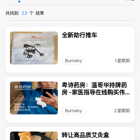
共找到
23
个
结果
全新助行推车
1星期前
Burnaby
卑诗药房：温哥华持牌药
房 -家医指导在线购买伟
哥，Viagra无需通话或本
人去诊所
2星期前
Burnaby
转让高品质艾灸盒