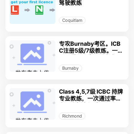
驾驶教练
Coquitlam
专攻Burnaby考区。ICB
C注册5级/7级教练。一对
一教学。一次通过率高。
上门接送。路考预约。合
Burnaby
理收费，钟点足。
Class 4,5,7级 ICBC 持牌
专业教练，一次通过率
高，全新座驾 张教练：77
89991711
Richmond