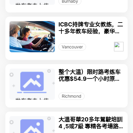
Burnaby
ICBC持牌专业女教练，二
十多年教车经验，豪华座
驾，778-788-6822
Vancouver
整个大温）限时路考练车
优惠$54.9一个小时原价
$70
Richmond
大溫哥華20多年駕駛培訓
4 ,5或7級 專精各考場路
線 (提供15人座VAN 無限