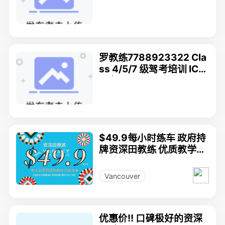
制CLASS 4 licence 培
訓)
罗教练7788923322 Cla
ss 4/5/7 级驾考培训 ICB
C认证 Top457驾校
$49.9每小时练车 政府持
牌资深田教练 优质教学，
超值价格 《品质与实惠兼
得》特别优惠活动。只为
Vancouver
你的安全上路
优惠价!! 口碑极好的资深