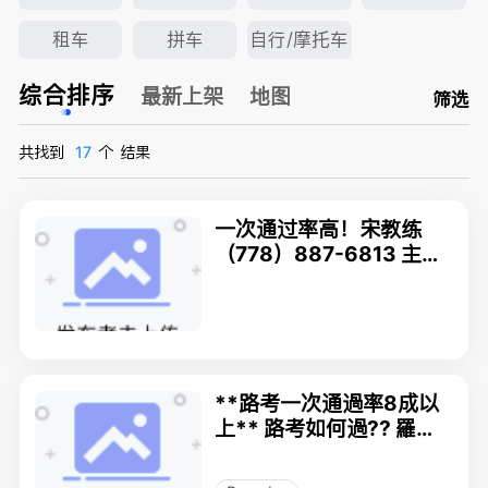
租车
拼车
自行/摩托车
综合排序
最新上架
地图
筛选
共找到
17
个
结果
一次通过率高！宋教练
（778）887-6813 主教
兰里、素里和高贵林；凌
教练 女（236）888-88
67 主教兰里、列治文和温
西考区
**路考一次通過率8成以
上** 路考如何過?? 羅教
練 (5/7級 GLP 執照認證)
778-893-0767