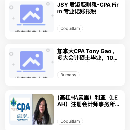
JSY 君淑毓财税-CPA Fir
m 专业记账报税
Coquitlam
加拿大CPA Tony Gao ，
多大会计硕士毕业，10多
年加拿大个人和公司税务
处理的经验，服务及时周
Burnaby
到，收费合理。
(高桂林\素里）利亚（LE
AH）注册会计师事务所提
供会计报税、税务规划服
务
Coquitlam