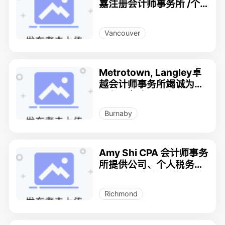
嘉注册会计师事务所 /个
人、公司、信托、合伙企
业的会计、财务和税务服
Vancouver
务
Metrotown, Langley卓
越会计师事务所竭诚为您
服务 - 会计，工资，公司
税，个人税， 美国税 778
Burnaby
7107826
Amy Shi CPA 会计师事务
所提供公司、个人税务、
记账以及各种福利补助的
申请
Richmond