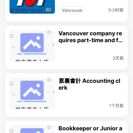
5小时前
Vancouver
Vancouver company re
quires part-time and ful
l-time junior clerk
3天前
素裏會計 Accounting cl
erk
1个月前
Bookkeeper or Junior a