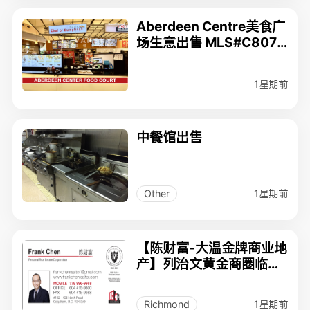
Aberdeen Centre美食广
场生意出售 MLS#C8079
921 $98,000
1星期前
中餐馆出售
1星期前
Other
【陈财富-大温金牌商业地
产】列治文黄金商圈临街
铺面$49.9万.
1星期前
Richmond