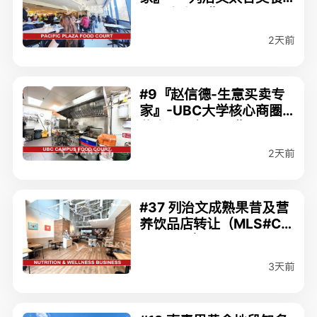
广场生意出售(MLS#C80
79701) $128,000
2天前
#9『赵信德-生意买卖专
家』-UBC大学核心商圈
黄金位置餐厅出售 MLS#
C8079911 $99,000
2天前
#37 列治文成熟果昔及营
养饮品店转让（MLS#C8
080825）$158,000
3天前