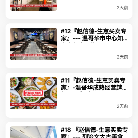
S#C8079336
2天前
#12『赵信德-生意买卖专
家』--- 温哥华市中心知
名中餐店出售(MLS#C80
79675) 168,000
2天前
#11『赵信德-生意买卖专
家』-温哥华成熟经营越南
餐厅出售（MLS#C8078
012） $288,000
2天前
#18 『赵信德-生意买卖专
家』--- 列治文太古美食