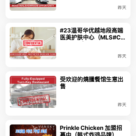
MLS#C8079515
昨天
#23温哥华优越地段高端
医美护肤中心（MLS#C8
080914）$348,000
昨天
受欢迎的燒臘餐馆生意出
售
昨天
Prinkle Chicken 加盟招
募中（韩式炸鸡品牌）