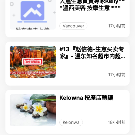
大溫生意買賣專家Kelly**
*溫西美容 按摩生意 ***
17小时前
Vancouver
#13『赵信德-生意买卖专
家』- 温东知名超市内超
人气广东烧腊档口MLS#
C8078400$298,000
17小时前
Kelowna 按摩店轉讓
18小时前
Kelonwa