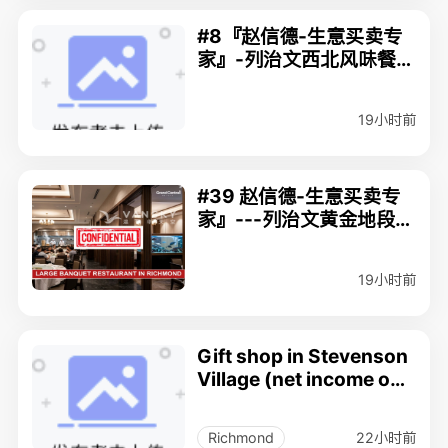
#8『赵信德-生意买卖专
家』-列治文西北风味餐
馆:24小时中央厨房+独立
堂食区 $278,000
19小时前
#39 赵信德-生意买卖专
家』---列治文黄金地段
大型餐饮酒楼 $468,000
19小时前
Gift shop in Stevenson
Village (net income ove
r $90,000)
22小时前
Richmond