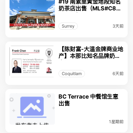
#19 南素里黄金地段知名
奶茶店出售（MLS#C80
80612）$280,000
3天前
Surrey
【陈财富-大温金牌商业地
产】本那比知名品牌奶茶
店仅$12.9万
6天前
Coquitlam
BC Terrace 中餐馆生意
出售
1星期前