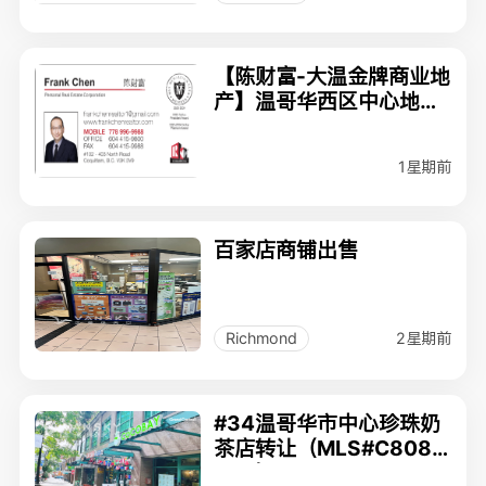
【陈财富-大温金牌商业地
产】温哥华西区中心地带
的成熟美发沙龙$15.8
万。
1星期前
百家店商铺出售
2星期前
Richmond
#34温哥华市中心珍珠奶
茶店转让（MLS#C8080
603）$238,000