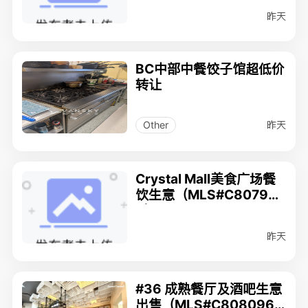
00
昨天
BC中部中餐饺子馆超低价
转让
昨天
Other
Crystal Mall美食广场餐
饮生意（MLS#C807992
0）$388000
昨天
#36 成熟餐厅及酒吧生意
出售（MLS#C808096