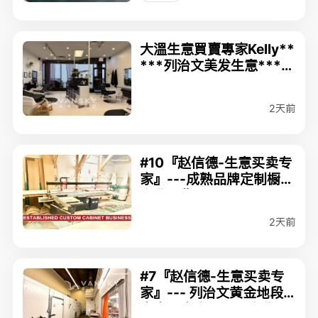
大溫生意買賣專家Kelly**
***列治文美发生意****
* $98,000
2天前
#10『赵信德-生意买卖专
家』---成熟品牌定制橱柜
企业出售MLS#C807992
4 $98000
2天前
#7『赵信德-生意买卖专
家』--- 列治文黄金地段
中央厨房食品加工企业ML