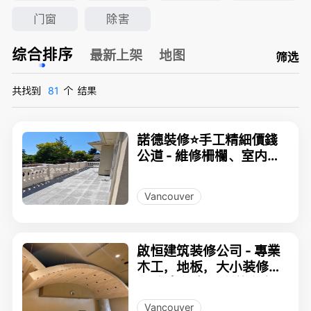
门窗
除害
综合排序
最新上架
地图
筛选
共找到
81
个
结果
諾德裝修⭐️手工精細價錢
公道 - 維修柵欄、室内外
油漆、木头更换、卫生间
改造、地板更换、楼梯安
Vancouver
装、定制防土牆倒水泥
啟恒建筑装修公司 - 專業
木工，地板，大小装修工
程 豪宅 溫馨居所信心之選
Vancouver