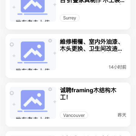
台 折叠家具制作 木工装修
工程师背景 二十年行业经
验 778-898-1653
Surrey
維修柵欄、室内外油漆、
木头更换、卫生间改造、
地板更换、楼梯安装、定
制防土牆倒水泥
14小时前
诚聘framing木结构木
工！
昨天
Vancouver