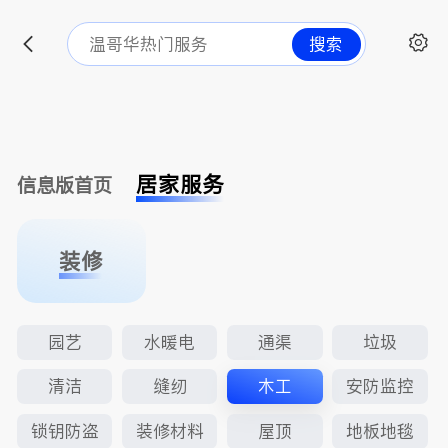
搜索
居家服务
信息版首页
装修
园艺
水暖电
通渠
垃圾
清洁
缝纫
木工
安防监控
锁钥防盗
装修材料
屋顶
地板地毯