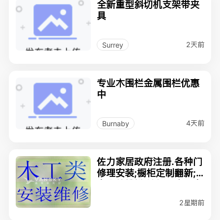
全新重型斜切机支架带夹
具
2天前
Surrey
专业木围栏金属围栏优惠
中
4天前
Burnaby
佐力家居政府注册.各种门
修理安装;橱柜定制翻新;
室内外楼梯,地板及家具安
装.
2星期前