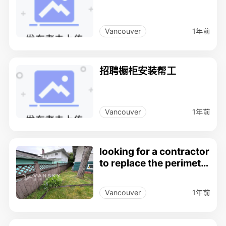
1年前
Vancouver
招聘橱柜安装帮工
1年前
Vancouver
looking for a contractor
to replace the perimete
r wood fences.
1年前
Vancouver