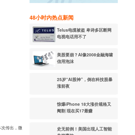
48小时内热点新闻
Telus电缆被盗 卑诗多区断网
电视电话用不了
美股要崩？AI像2008金融海啸
信用泡沫
25岁“AI股神”，倒在科技股暴
涨前夜
惊爆iPhone 18大涨价规格又
阉割 现在买17最赚
多次传出，微
史无前例！美国出现人工智能