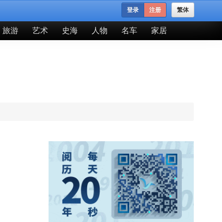
登录
注册
繁体
旅游
艺术
史海
人物
名车
家居