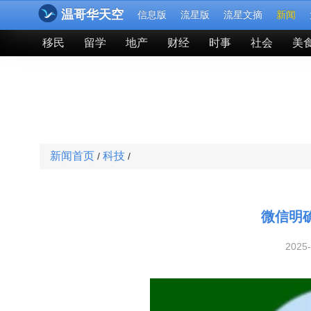
温哥华天空
信息版
流星版
流星文摘
新闻
移民
留学
地产
财经
时事
社会
美
新闻首页
科技
/
/
微信明
2025