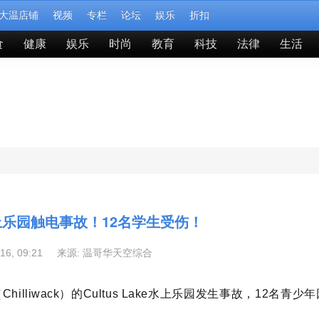
大温店铺
视频
专栏
论坛
娱乐
折扣
食
健康
娱乐
时尚
教育
科技
法律
生活
ke水上乐园触电事故！12名学生受伤！
-16, 09:21 来源:
温哥华天空综合
lliwack）的Cultus Lake水上乐园发生事故，12名青少