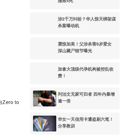
撞致4死
涉2千万纠纷？华人惊天绑架谋
杀案曝动机
震惊加美！父涉杀害9岁爱女
深山藏尸细节曝光
加拿大顶级代孕机构被控乱收
费！
列治文无家可归者 四年内暴增
逾一倍
ero to
华女一天信用卡遭盗刷六笔！
分享教训