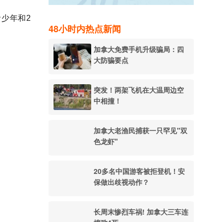
青少年和2
48小时内热点新闻
加拿大免费手机升级骗局：四
大防骗要点
突发！两架飞机在大温周边空
中相撞！
加拿大老渔民捕获一只罕见"双
色龙虾"
20多名中国游客被拒登机！安
保做出歧视动作？
长周末惨烈车祸! 加拿大三车连