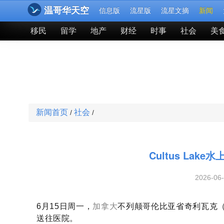
温哥华天空
信息版
流星版
流星文摘
新闻
移民
留学
地产
财经
时事
社会
美
新闻首页
社会
/
/
Cultus La
2026-06
6月15日周一，
加拿大
不列颠哥伦比亚省奇利瓦克（Chi
送往医院。