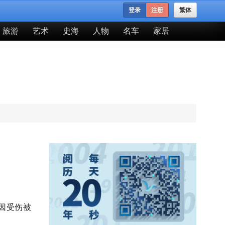
登录
注册
繁体
旅游
艺术
史海
人物
名车
家居
年因受伤被