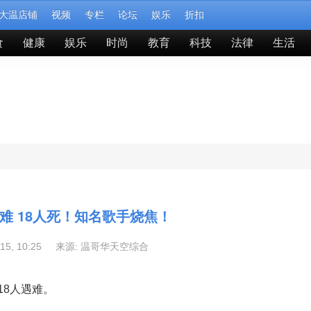
大温店铺
视频
专栏
论坛
娱乐
折扣
食
健康
娱乐
时尚
教育
科技
法律
生活
难 18人死！知名歌手烧焦！
-15, 10:25 来源:
温哥华天空综合
18人遇难。