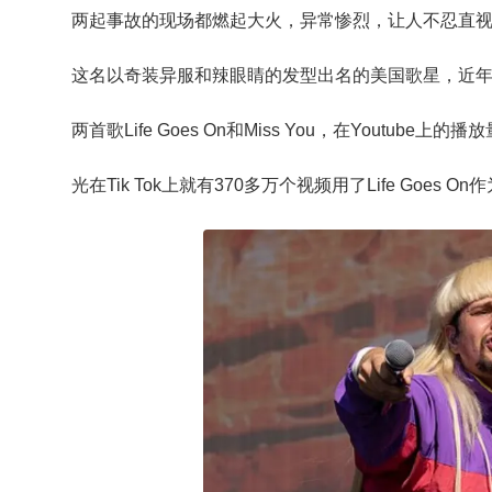
两起事故的现场都燃起大火，异常惨烈，让人不忍直
这名以奇装异服和辣眼睛的发型出名的美国歌星，近
两首歌Life Goes On和Miss You，在Youtu
光在Tik Tok上就有370多万个视频用了Life Goes O