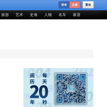
登录
注册
繁体
旅游
艺术
史海
人物
名车
家居