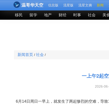
温哥华天空
信息版
流星版
流星文摘
新闻
移民
留学
地产
财经
时事
社会
美
新闻首页
社会
/
/
一上午2起空
2026-06
6月14日周日一早上，就发生了两起惨烈的空难，导致