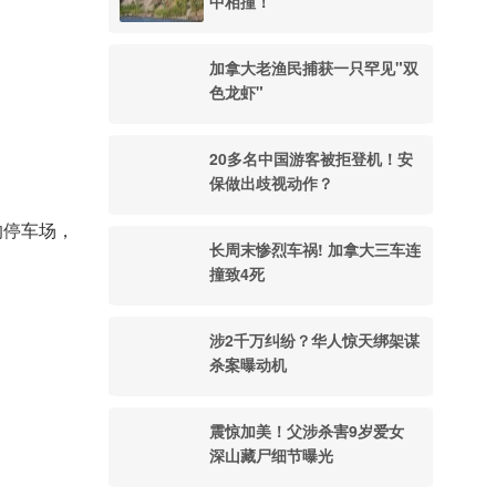
中相撞！
加拿大老渔民捕获一只罕见"双
色龙虾"
20多名中国游客被拒登机！安
保做出歧视动作？
的停车场，
长周末惨烈车祸! 加拿大三车连
撞致4死
涉2千万纠纷？华人惊天绑架谋
杀案曝动机
震惊加美！父涉杀害9岁爱女
深山藏尸细节曝光