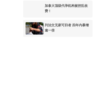
加拿大顶级代孕机构被控乱收
费！
列治文无家可归者 四年内暴增
逾一倍