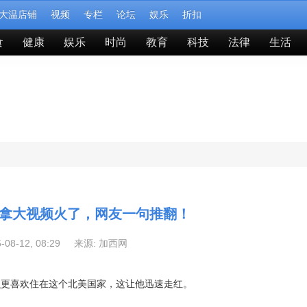
大温店铺
视频
专栏
论坛
娱乐
折扣
食
健康
娱乐
时尚
教育
科技
法律
生活
拿大视频火了，网友一句推翻！
5-08-12, 08:29 来源:
加西网
么更喜欢住在这个北美国家，这让他迅速走红。