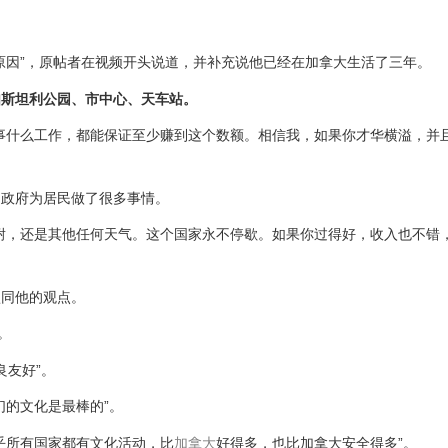
原因”，原帖者在视频开头说道，并补充说他已经在加拿大生活了三年。
如斯坦利公园、市中心、天车站。
事什么工作，都能保证至少赚到这个数额。相信我，如果你才华横溢，并
，政府为居民做了很多事情。
耐，还是其他任何天气。这个国家永不停歇。如果你过得好，收入也不错
认同他的观点。
。
良友好”。
们的文化是最棒的”。
乎所有国家都有文化活动，比
加拿大
好得多，也比加拿大安全得多”。