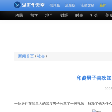
温哥华天空
信息版
流星版
流星文摘
新闻
移民
留学
地产
财经
时事
社会
美
新闻首页
社会
/
/
印裔男子喜欢加
202
一位居住在
加拿大
的印度男子分享了一段视频，解释了他为什