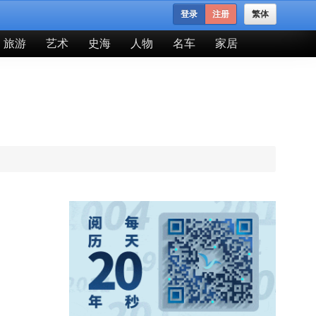
登录
注册
繁体
旅游
艺术
史海
人物
名车
家居