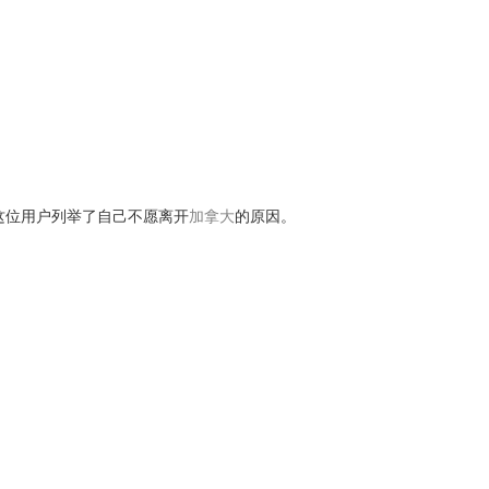
中，这位用户列举了自己不愿离开
加拿大
的原因。