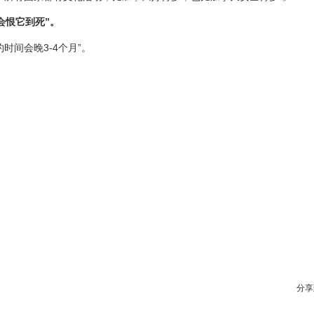
会恨它到死”。
间会晚3-4个月”。
分享