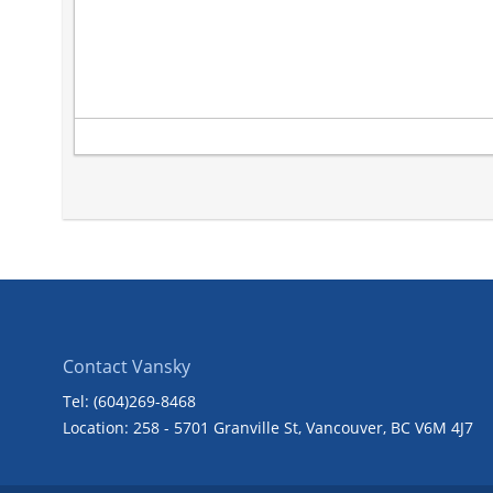
Contact Vansky
Tel: (604)269-8468
Location: 258 - 5701 Granville St, Vancouver, BC V6M 4J7