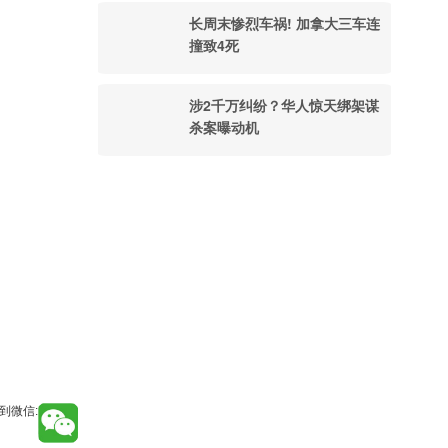
长周末惨烈车祸! 加拿大三车连
撞致4死
涉2千万纠纷？华人惊天绑架谋
杀案曝动机
到微信: