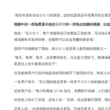
“我非常喜欢住在
加拿大
的原因，这些也是我还不想离开的主要
视频中的一些场景显示他在
温哥华
的一些地点拍摄的视频，比
他说：“在
加拿大
，每个省都有自己的最低工资标准。无论你从
领域拥有丰富的经验，你最终可以在这里赚到很多钱”。
该用户详细阐述了理由，称
加拿大
是世界上最美丽的国家之一
“每天、每周、每月，总有事情发生，无论是大雪纷飞、酷暑难
里度过人生中最美好的日子”。
社交媒体用户们也对他提供的理由展开了激烈的讨论。有些人
一名用户表示：“至少我的推送里有一些关于
加拿大
的积极信息”
还有用户说：“每小时最低 17.45 加元，免费医疗保健，人们善
但也有人给出了反驳，还有人说：“兄弟，也去探索印度吧。我
还有人说：“许多国家提供的薪水更高，气候也更宜人，现在几