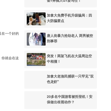
金+奔驰大G+爱马仕！
加拿大免费手机升级骗局：四
大防骗要点
且在一个好的
唐人街暴力抢劫老人 两男被控
刑事罪
突发！两架飞机在大温周边空
，你就会在这
中相撞！
加拿大老渔民捕获一只罕见"双
色龙虾"
20多名中国游客被拒登机！安
保做出歧视动作？