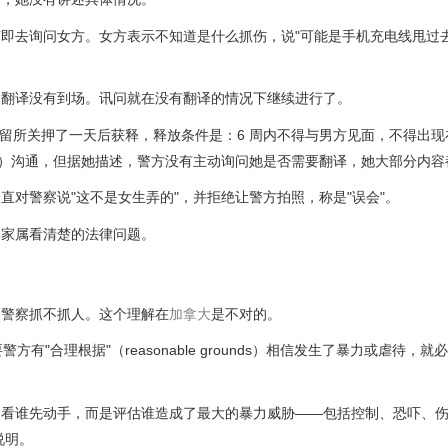
即去询问女方。女方表示不知道是什么抓伤，说"可能是手机充电线甩过去
，翻译没有到场。讯问就在没有翻译的情况下继续进行了。
被逮捕，在拘留所关押了一天后获释，释放条件是：6 周内不得与男方见面，不得出
nsel）沟通，但据她描述，警方没有主动询问她是否需要翻译，她大部分内
对警察说"这不是女生弄的"，并拒绝让警方拍照，称是"误会"。
其家属看清楚的法律问题。
了警察抓不抓人。这个理解在
加拿大
是不对的。
警方有"合理根据"（reasonable grounds）相信发生了暴力或虐待，
）时，不一定看谁先动手，而是评估谁造成了最大的暴力威胁——包括控制、恐吓、
说明。