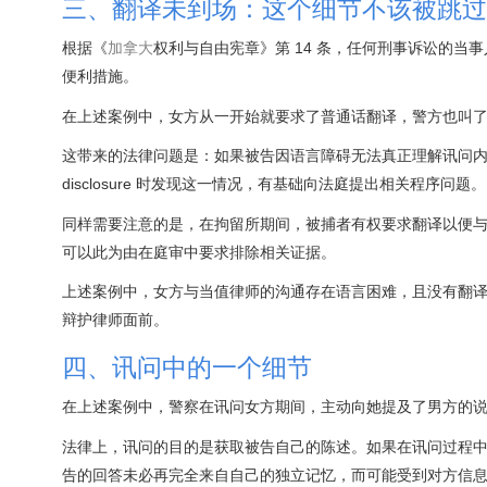
三、翻译未到场：这个细节不该被跳过
根据《
加拿大
权利与自由宪章》第 14 条，任何刑事诉讼的
便利措施。
在上述案例中，女方从一开始就要求了普通话翻译，警方也叫
这带来的法律问题是：如果被告因语言障碍无法真正理解讯问内容，其
disclosure 时发现这一情况，有基础向法庭提出相关程序问题。
同样需要注意的是，在拘留所期间，被捕者有权要求翻译以便
可以此为由在庭审中要求排除相关证据。
上述案例中，女方与当值律师的沟通存在语言困难，且没有翻
辩护律师面前。
四、讯问中的一个细节
在上述案例中，警察在讯问女方期间，主动向她提及了男方的说
法律上，讯问的目的是获取被告自己的陈述。如果在讯问过程中
告的回答未必再完全来自自己的独立记忆，而可能受到对方信息的