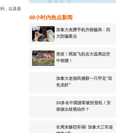
权利，以及面
48小时内热点新闻
加拿大免费手机升级骗局：四
大防骗要点
突发！两架飞机在大温周边空
中相撞！
加拿大老渔民捕获一只罕见"双
色龙虾"
20多名中国游客被拒登机！安
保做出歧视动作？
长周末惨烈车祸! 加拿大三车连