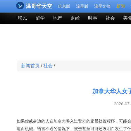
温哥华天空
信息版
流星版
流星文摘
新闻
移民
留学
地产
财经
时事
社会
美
新闻首页
社会
/
/
加拿大华人女子
2026-07
如果你或身边的人在
加拿大
卷入过警方的家暴处置程序，可能会
速而机械。语言不通的情况下，被告甚至可能还没明白发生了