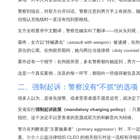
警察到场后，对双方分开问话。警察注意到男方手上有抓伤，随
但指认充电线时一直没有找到那根线。
女方全程要求中文翻译，警察也确实叫了翻译——但从头到尾
最终，女方以"持械袭击"（assault with weapon）
居住的公寓。在拘留所期间，她与两位当值律师（duty cou
案件还有一个细节：在拘留所里，多名警察都向她提到，男方一直
这是一个真实案例，涉及的每一环节，都指向一些值得被告及
二、强制起诉：警察没有"不抓"的选项
很多人以为，是谁先报警、或者受害者愿不愿意追究，就决定
安省实行
强制起诉政策（mandatory charging policy）
：只要
指控。这个决定不以受害者的意愿或双方的和解意向为转移。
警方在判断谁是"主要施暴者"（primary aggressor
素。
加拿大
公益法律组织 CLEO 的相关指引对这一流程有详细