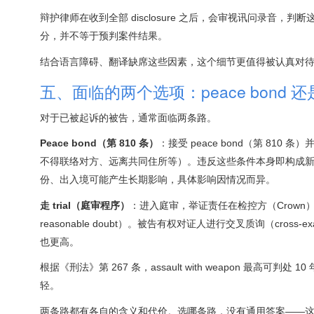
辩护律师在收到全部 disclosure 之后，会审视讯问录
分，并不等于预判案件结果。
结合语言障碍、翻译缺席这些因素，这个细节更值得被认真对
五、面临的两个选项：peace bond 还是 t
对于已被起诉的被告，通常面临两条路。
Peace bond（第 810 条）
：接受 peace bond（第 8
不得联络对方、远离共同住所等）。违反这些条件本身即构成新的犯
份、出入境可能产生长期影响，具体影响因情况而异。
走 trial（庭审程序）
：进入庭审，举证责任在检控方（Crown）。
reasonable doubt）。被告有权对证人进行交叉质询（cross
也更高。
根据《刑法》第 267 条，assault with weapon 最高可判处 1
轻。
两条路都有各自的含义和代价。选哪条路，没有通用答案——这个决