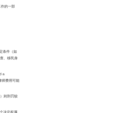
工作的一部
特定条件（如
审查、移民身
 a
长，律师费用可能
ion）则刑罚较
这个决定权属