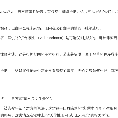
当事人或证人，若不懂审判语言，有权获得翻译协助。这是宪法层面的权利，
了翻译，但翻译全程未到场。讯问在没有翻译的情况下继续进行。
供述的"自愿性"（voluntariness）是可能受到挑战的。辩护律师
与律师沟通。这是扣押期间的基本权利。若未获提供，属于严重的程序瑕
译协助——这是案件记录中需要被看清楚的事实，无论后续如何处理，都
法——男方说"这不是女生弄的"。
，被告被告知了对方的说法，这对被告自身陈述的"客观性"可能产生影响
影响。这类情况在法律上有"诱导性讯问"或"证人污染"的相关讨论。