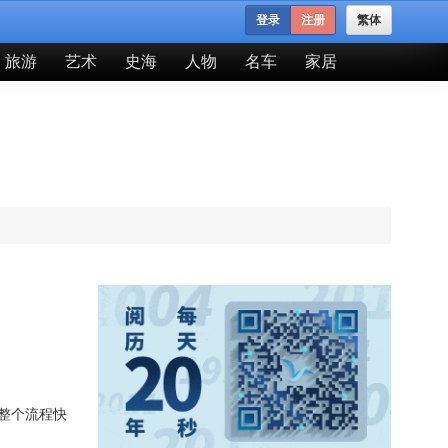
登录
注册
繁体
旅游
艺术
史海
人物
名车
家居
整个流程快