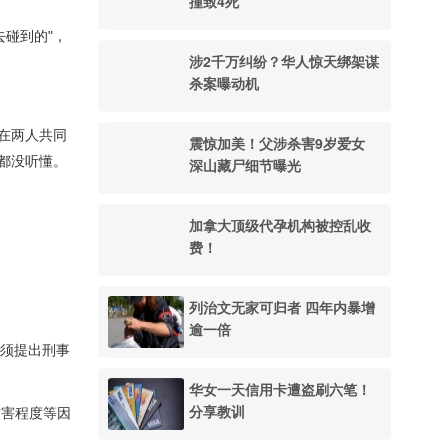
撞致4死
碰到的"，
涉2千万纠纷？华人惊天绑架谋
杀案曝动机
现在两人共同
震惊加美！父涉杀害9岁爱女
容都没听懂。
深山藏尸细节曝光
加拿大顶级代孕机构被控乱收
费！
列治文无家可归者 四年内暴增
逾一倍
就必须提出刑事
华女一天信用卡遭盗刷六笔！
分享教训
伤害程度等因