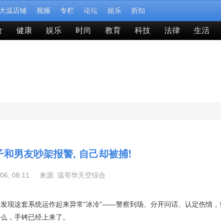
大温店铺
视频
专栏
论坛
娱乐
折扣
食
健康
娱乐
时尚
教育
科技
法律
生活
和男友吵架报警, 自己却被捕!
-06, 08:11 来源:
温哥华天空综合
发现这套系统运作起来异常"冰冷"——警察到场、分开问话、认定伤情，
什么，手铐已经上来了。