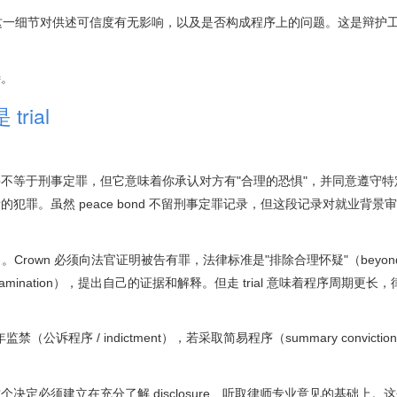
音，判断这一细节对供述可信度有无影响，以及是否构成程序上的问题。这是辩护
待。
rial
10 条）并不等于刑事定罪，但它意味着你承认对方有"合理的恐惧"，并同意遵守
罪。虽然 peace bond 不留刑事定罪记录，但这段记录对就业背景
Crown 必须向法官证明被告有罪，法律标准是"排除合理怀疑"（beyond
-examination），提出自己的证据和解释。但走 trial 意味着程序周期更
0 年监禁（公诉程序 / indictment），若采取简易程序（summary convict
定必须建立在充分了解 disclosure、听取律师专业意见的基础上。