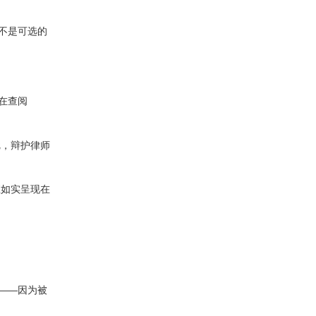
不是可选的
若在查阅
疵，辩护律师
应如实呈现在
——因为被