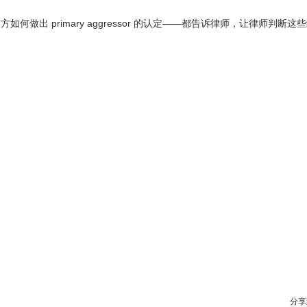
出 primary aggressor 的认定——都告诉律师，让律师判断这
分享