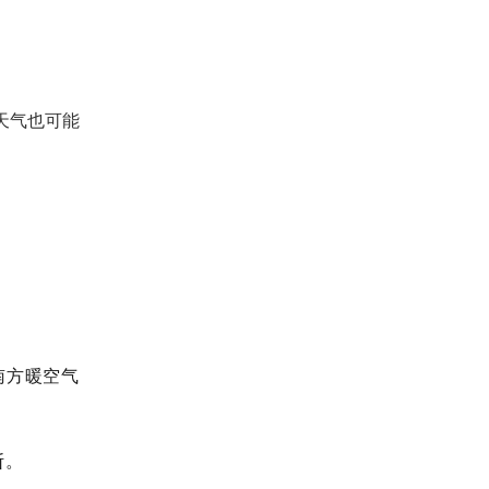
天气也可能
南方暖空气
断。