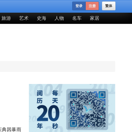
登录
注册
繁体
旅游
艺术
史海
人物
名车
家居
庆典因暴雨