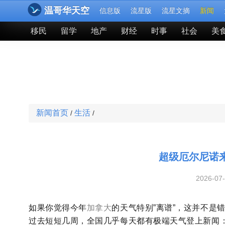
温哥华天空
信息版
流星版
流星文摘
新闻
移民
留学
地产
财经
时事
社会
美
新闻首页
生活
/
/
超级厄尔尼诺
2026-07
如果你觉得今年
加拿大
的天气特别”离谱”，这并不是
过去短短几周，全国几乎每天都有极端天气登上新闻：