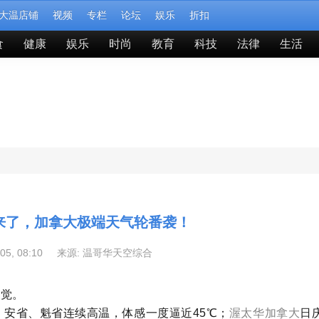
大温店铺
视频
专栏
论坛
娱乐
折扣
食
健康
娱乐
时尚
教育
科技
法律
生活
来了，加拿大极端天气轮番袭！
-05, 08:10 来源:
温哥华天空综合
错觉。
安省、魁省连续高温，体感一度逼近45℃；
渥太华
加拿大
日