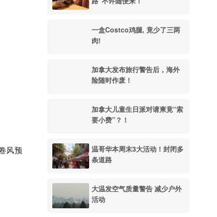
路”不许随便来！
一盒Costco鸡腿, 竟少了三两
肉!
加拿大发布旅行警告后，海外
险随时作废！
加拿大儿童生日派对请柬竟“索
要小费”？！
温哥华本周末3大活动！封闭多
龙卷风预
条道路
大温发空气质量警告 减少户外
活动