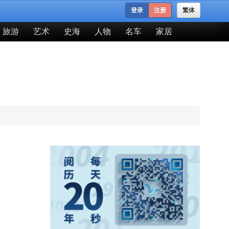
登录
注册
繁体
旅游
艺术
史海
人物
名车
家居