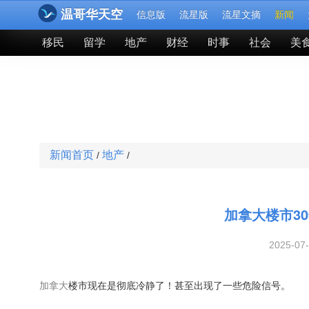
温哥华天空
信息版
流星版
流星文摘
新闻
移民
留学
地产
财经
时事
社会
美
新闻首页
地产
/
/
加拿大楼市3
2025-07
加拿大
楼市现在是彻底冷静了！甚至出现了一些危险信号。