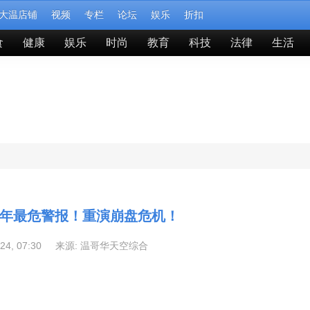
大温店铺
视频
专栏
论坛
娱乐
折扣
食
健康
娱乐
时尚
教育
科技
法律
生活
0年最危警报！重演崩盘危机！
-24, 07:30 来源:
温哥华天空综合