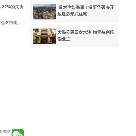
反对声如海啸！温哥华否决开
32%的失衡
放建多形式住宅
和泡沫回调。
大温公寓四次水淹 物管被判赔
偿业主
到微信: