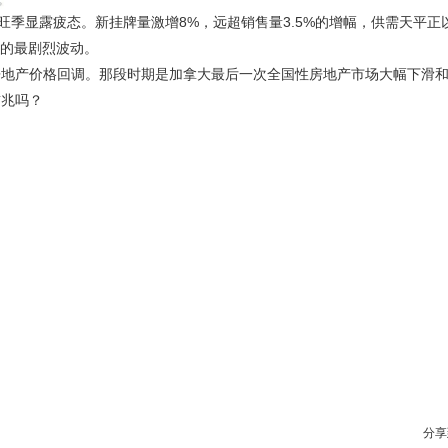
旺季显露疲态。新挂牌量激增8%，远超销售量3.5%的增幅，供需天平正以
）后的最剧烈波动。
房地产价格回调。那段时期是加拿大最后一次全国性房地产市场大幅下滑
前兆吗？
分享