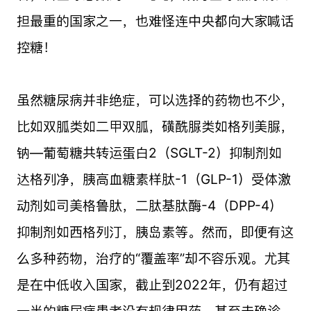
担最重的国家之一，也难怪连中央都向大家喊话
控糖！
虽然糖尿病并非绝症，可以选择的药物也不少，
比如双胍类如二甲双胍，磺酰脲类如格列美脲，
钠—葡萄糖共转运蛋白2（SGLT-2）抑制剂如
达格列净，胰高血糖素样肽-1（GLP-1）受体激
动剂如司美格鲁肽，二肽基肽酶-4（DPP-4）
抑制剂如西格列汀，胰岛素等。然而，即便有这
么多种药物，治疗的“覆盖率”却不容乐观。尤其
是在中低收入国家，截止到2022年，仍有超过
一半的糖尿病患者没有规律用药、甚至未确诊。