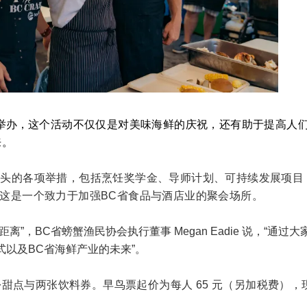
 举办，
这个活动不仅仅是对美味海鲜的庆祝，还有助于提高人们
来。
ciety 牵头的各项举措，包括烹饪奖学金、导师计划、可持续发展项
ons 的发展——这是一个致力于加强BC省食品与酒店业的聚会场所。
，BC省螃蟹渔民协会执行董事 Megan Eadie 说，“通过
以及BC省海鲜产业的未来”。
甜点与两张饮料券。早鸟票起价为每人 65 元（另加税费），