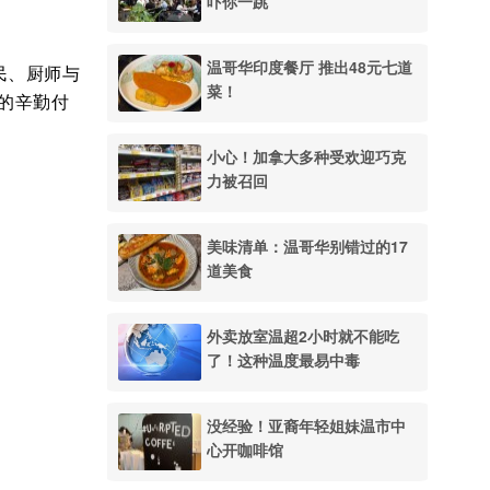
吓你一跳
温哥华印度餐厅 推出48元七道
渔民、厨师与
菜！
的辛勤付
小心！加拿大多种受欢迎巧克
力被召回
美味清单：温哥华别错过的17
道美食
外卖放室温超2小时就不能吃
了！这种温度最易中毒
没经验！亚裔年轻姐妹温市中
心开咖啡馆