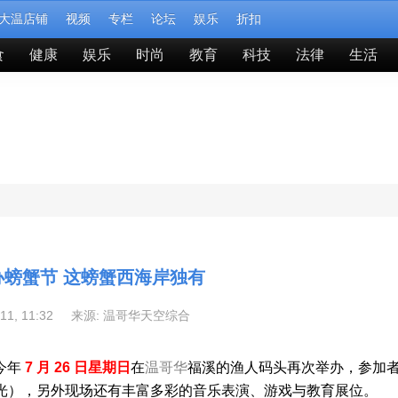
大温店铺
视频
专栏
论坛
娱乐
折扣
食
健康
娱乐
时尚
教育
科技
法律
生活
办螃蟹节 这螃蟹西海岸独有
-11, 11:32 来源:
温哥华天空综合
于今年
7 月 26 日星期日
在
温哥华
福溪的渔人码头再次举办，参加
光），另外现场还有丰富多彩的音乐表演、游戏与教育展位。