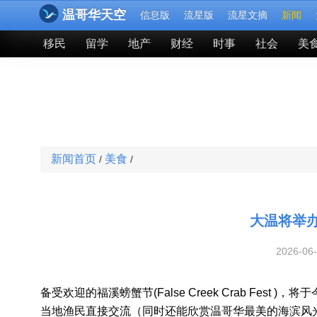
温哥华天空
信息版
流星版
流星文摘
新闻
移民
留学
地产
财经
时事
社会
美
新闻首页
美食
/
/
大温将举
2026-06
备受欢迎的福溪螃蟹节(False Creek Crab Fest )，将
当地渔民直接交流（同时还能欣赏温哥华最美的海滨风