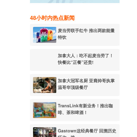
48小时内热点新闻
麦当劳联手红牛 推出两款能量
特饮
加拿大人：吃不起麦当劳了！
快餐比“正餐”还贵!
加拿大冠军名厨 亚裔帅哥执掌
温哥华顶级餐厅
TransLink有新业务！推出咖
啡、茶和啤酒！
Gastown这经典餐厅 回溯历史
h