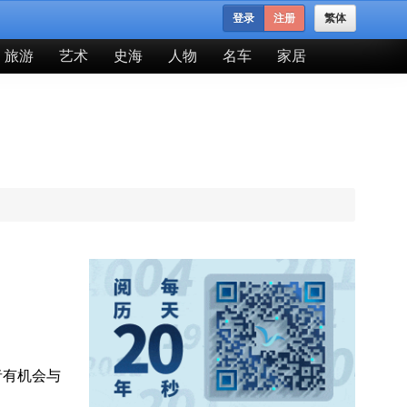
登录
注册
繁体
旅游
艺术
史海
人物
名车
家居
者有机会与