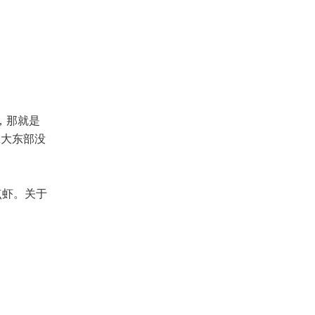
，那就是
拿大东部没
点虾。关于