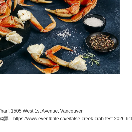
arf, 1505 West 1st Avenue, Vancouver
w.eventbrite.ca/e/false-creek-crab-fest-2026-tick