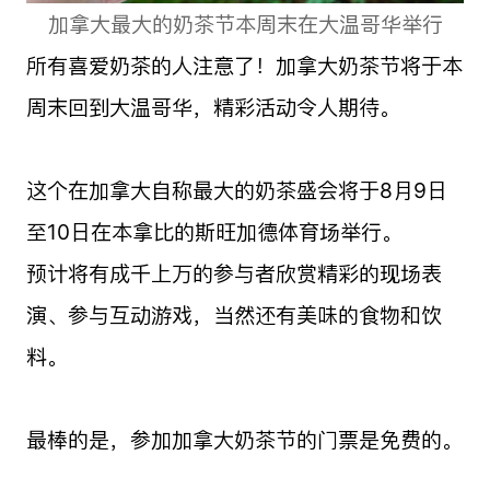
加拿大最大的奶茶节本周末在大温哥华举行
所有喜爱奶茶的人注意了！加拿大奶茶节将于本
周末回到大温哥华，精彩活动令人期待。
这个在加拿大自称最大的奶茶盛会将于8月9日
至10日在本拿比的斯旺加德体育场举行。
预计将有成千上万的参与者欣赏精彩的现场表
演、参与互动游戏，当然还有美味的食物和饮
料。
最棒的是，参加加拿大奶茶节的门票是免费的。