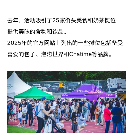
去年，活动吸引了25家街头美食和奶茶摊位，
提供美味的食物和饮品。
2025年的官方网站上列出的一些摊位包括备受
喜爱的包子、泡泡世界和Chatime等品牌。