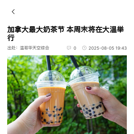
加拿大最大奶茶节 本周末将在大温举
行
出处：温哥华天空综合
0
2025-08-05 19:43