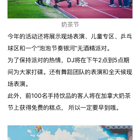
奶茶节
今年的活动还将展示现场表演、儿童专区、乒乓
球区和一个“泡泡节奏银河”无酒精派对。
为了保持派对的热情，DJ将在下午2点到5点期
间为大家打碟。还有舞蹈团队的表演和全天候现
场表演。
此外，前100名手持饮品的客人将在加拿大奶茶
节上获得免费的糕点， 所以一定要早到哦。