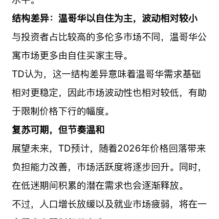
结构差异：温哥华以自住为主，波动相对较小
与投资者占比较高的多伦多市场不同，温哥华公
寓市场更多由自住买家主导。
TD认为，这一结构差异意味着温哥华需求基础
相对更稳定，因此市场波动性也相对较低，有助
于限制价格下行的幅度。
复苏可期，但节奏温和
展望未来，TD预计，随着2026年价格回落带来
负担能力改善，市场活跃度将逐步回升。同时，
在低迷期间积累的潜在需求也会逐渐释放。
不过，人口增长放缓以及就业市场疲弱，将在一