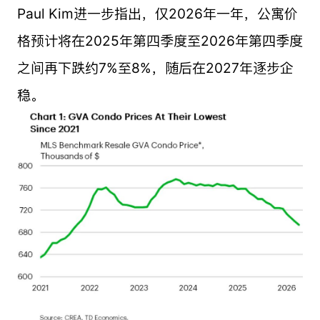
Paul Kim进一步指出，仅2026年一年，公寓价
格预计将在2025年第四季度至2026年第四季度
之间再下跌约7%至8%，随后在2027年逐步企
稳。