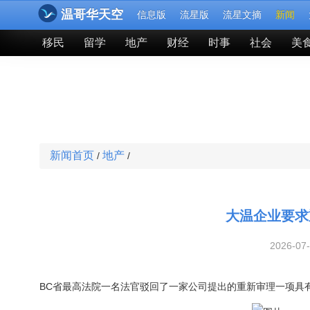
温哥华天空
信息版
流星版
流星文摘
新闻
移民
留学
地产
财经
时事
社会
美
新闻首页
地产
/
/
大温企业要求
2026-07
BC省最高法院一名法官驳回了一家公司提出的重新审理一项具有