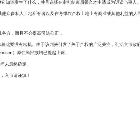
正式通知，但它知道发生了什么，并且选择在审判结束后很久才申请成为诉讼当事人
其他众多私人土地所有者以及在考维坎产权土地上有商业或其他利益的人
乱各方，而且不会提高司法公正”。
挫折并不意味着此案没有转机。由于该判决引发了关于产权的广泛关注，
列治文
市政
wassen）原住民部族均已提起上诉。
期尚未最终确定。
险，入市请谨慎！