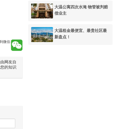
大温公寓四次水淹 物管被判赔
偿业主
大温租金最便宜、最贵社区最
新盘点！
到微信:
是由网友自
犯您的知识