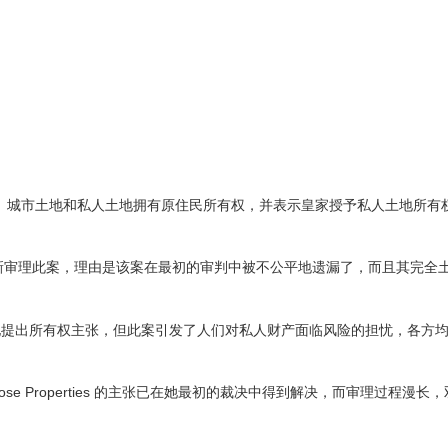
、城市土地和私人土地拥有原住民所有权，并表示皇家授予私人土地所有权
公司试图重新审理此案，理由是该案在最初的审判中被不公平地遗漏了，而且其完
地提出所有权主张，但此案引发了人们对私人财产面临风险的担忧，各方
trose Properties 的主张已在她最初的裁决中得到解决，而审理过程漫长