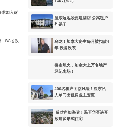
130万加元
。
寻求加入诉
温东这地段要建酒店 公寓租户
炸锅了
乌龙！加拿大房主每月被扣款4
府、BC省政
年 设备没装
楼市熄火，加拿大上万名地产
经纪离场！
400名租户面临风险！温东私
人单间出租房业主变更
反对声如海啸！温哥华否决开
放建多形式住宅