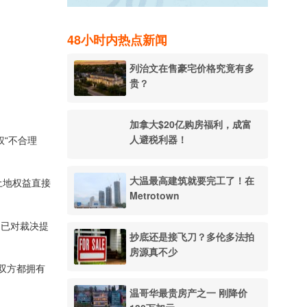
48小时内热点新闻
列治文在售豪宅价格究竟有多
贵？
加拿大$20亿购房福利，成富
人避税利器！
“不合理
大温最高建筑就要完工了！在
全土地权益直接
Metrotown
均已对裁决提
抄底还是接飞刀？多伦多法拍
房源真不少
，双方都拥有
温哥华最贵房产之一 刚降价