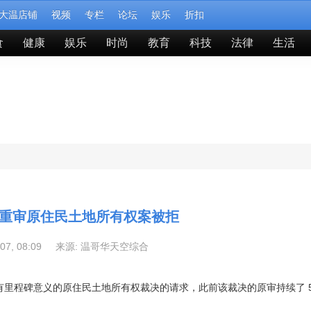
大温店铺
视频
专栏
论坛
娱乐
折扣
食
健康
娱乐
时尚
教育
科技
法律
生活
重审原住民土地所有权案被拒
-07, 08:09 来源:
温哥华天空综合
里程碑意义的原住民土地所有权裁决的请求，此前该裁决的原审持续了 50