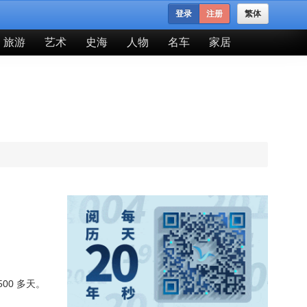
登录
注册
繁体
旅游
艺术
史海
人物
名车
家居
0 多天。