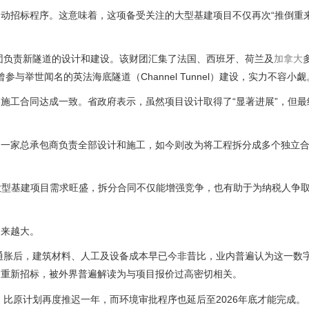
动招标程序。这意味着，这项备受关注的大型基建项目不仅再次“推倒重来
ership财团负责新隧道的设计和建设。该财团汇集了法国、西班牙、荷兰及
加拿大
n）更曾参与举世闻名的英法海底隧道（Channel Tunnel）建设，实力不容小觑
施工合同达成一致。省政府表示，虽然项目设计取得了“显著进展”，但最
由一家总承包商负责全部设计和施工，如今则改为将工程拆分成多个独立
，市场对大型基建项目需求旺盛，拆分合同不仅能增强竞争，也有助于为纳税人争
越来越大。
年高通胀后，建筑材料、人工及设备成本早已今非昔比，业内普遍认为这一数
、重新招标，被外界普遍解读为与项目报价过高密切相关。
，比原计划再度推迟一年，而环境审批程序也延后至2026年底才能完成。