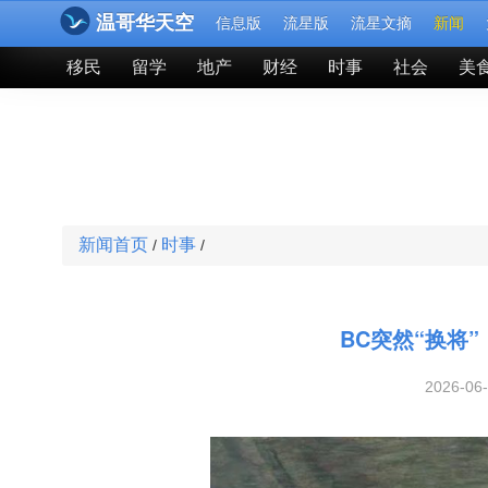
温哥华天空
信息版
流星版
流星文摘
新闻
移民
留学
地产
财经
时事
社会
美
新闻首页
时事
/
/
BC突然“换将
2026-06