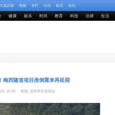
大温店铺
视频
专栏
论坛
娱乐
折扣
食
健康
娱乐
时尚
教育
科技
法律
生活
”！梅西隧道项目推倒重来再延期
-15, 15:03 来源:
温哥华天空综合