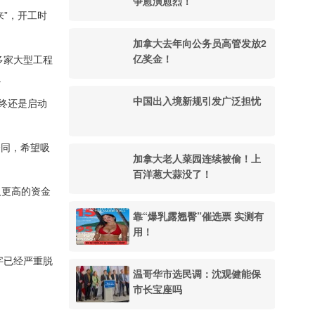
争愈演愈烈！
”，开工时
加拿大去年向公务员高管发放2
亿奖金！
多家大型工程
。
中国出入境新规引发广泛担忧
终还是启动
合同，希望吸
加拿大老人菜园连续被偷！上
百洋葱大蒜没了！
取更高的资金
靠“爆乳露翘臀”催选票 实测有
用！
字已经严重脱
温哥华市选民调：沈观健能保
市长宝座吗