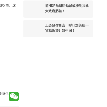
前NDP党魁驵勉诚或捞到加拿
役拆除。这
大政府肥差！
工会致信白宫：呼吁加美统一
贸易政策针对中国！
到微信: