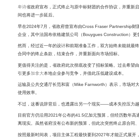
卑诗
省政府宣布，正式终止与原中标财团的合作协议，并重新启
间也将进一步延后。
早在2024年7月，省政府曾宣布由Cross Fraser Partn
企业，其中法国布依格建筑公司（Bouygues Constructio
然而，经过近一年的设计和前期准备工作，双方始终未能就最终
合同中的终止条款，结束合作，并重新面向市场招标。
更值得关注的是，省政府此次彻底改变了招标策略。过去希望
引更多
加拿大
本地企业参与竞争，并借此压低建设成本。
运输及公共交通厅长范和富（Mike Farnworth）表示
使用效率。
不过，这番说辞背后，也透露出另一个现实——成本失控压力
目前官方仍沿用2021年公布的41.5亿加元预算，但经历数
离现实。虽然省府没有公布新的预算，但此次突然终止原合同
按照最新时间表，项目主体工程最快要到2027年才能正式展开