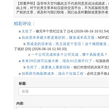
【郑重声明】温哥华天空刊载此文不代表同意其说法或描述，
由上传，对于此类文章本站仅提供交流平台，不为其版权负责
产权的文章，请及时与我们联络，我们会及时删除或更新作者
精彩评论：
a
太扯了
-
修完半个世纪过去了
[14] (2026-06-16 10:51:54
a
自由党本来建大桥是最好的，隧道成本高又慢
-
NDP忒
b
用成龙的话来说；民主就是个笑话！这个梅西隧道
了就好
[20] (2026-06-16 11:50:33)
c
一个公司完成和多个公司完成，哪个风险更高？
a
本来28亿就可以修大桥，现在41亿都不行了
-
垃圾政
b
失控了，就要换人重新招标
-
他们对曾经的决策不负
a
别再因为拖延降成本，搞出个垃圾工程
-
必经之路不敢
标题:
内容: