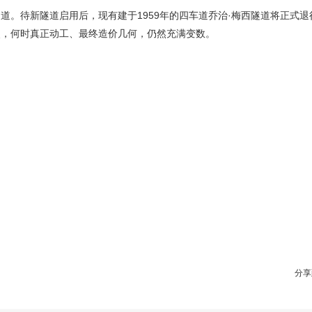
道。待新隧道启用后，现有建于1959年的四车道乔治·梅西隧道将正式退
点，何时真正动工、最终造价几何，仍然充满变数。
分享