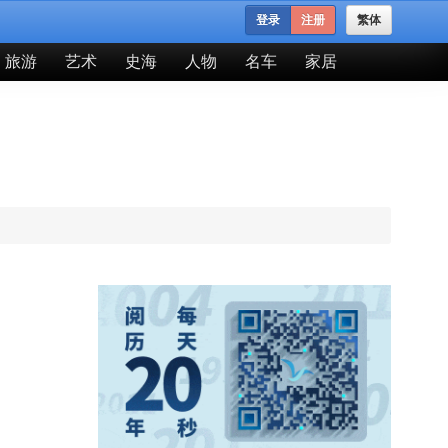
登录
注册
繁体
旅游
艺术
史海
人物
名车
家居