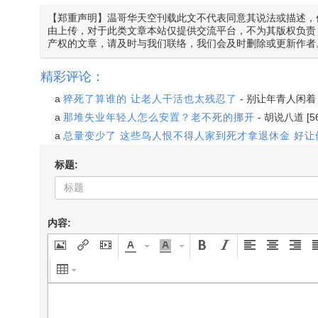
【郑重声明】温哥华天空刊载此文不代表同意其说法或描述，
由上传，对于此类文章本站仅提供交流平台，不为其版权负责
产权的文章，请及时与我们联络，我们会及时删除或更新作者
精彩评论：
a
猝死了算谁的 让老人干活也太残忍了
-
别让年青人闲着
a
那堆失业年轻人怎么安置？老不死的挪开
-
胡说八道
[5
a
总量变少了 这些鸟人恨不得人家到死才拿退休金 好
标题:
内容: