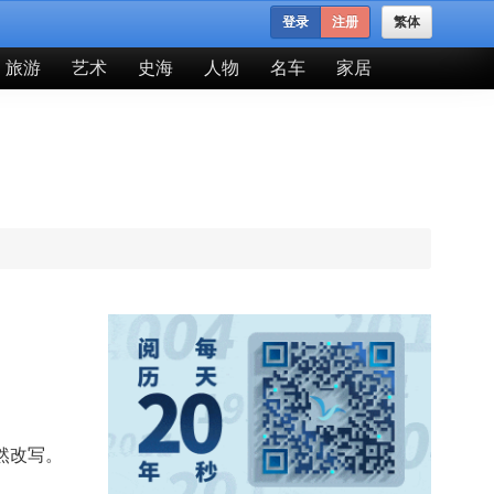
登录
注册
繁体
旅游
艺术
史海
人物
名车
家居
然改写。