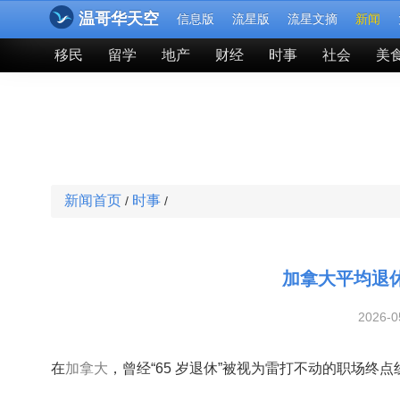
温哥华天空
信息版
流星版
流星文摘
新闻
移民
留学
地产
财经
时事
社会
美
新闻首页
时事
/
/
加拿大平均退
2026-
在
加拿大
，曾经“65 岁退休”被视为雷打不动的职场