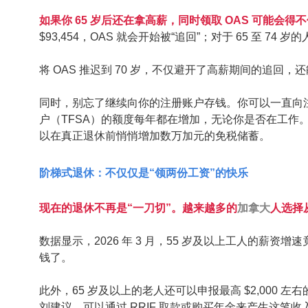
如果你 65 岁后还在拿高薪，同时领取 OAS 可能会得
$93,454，OAS 就会开始被“追回”；对于 65 至 74 
将 OAS 推迟到 70 岁，不仅避开了高薪期间的追
同时，别忘了继续向你的注册账户存钱。你可以一直向注
户（TFSA）的额度每年都在增加，无论你是否在工作。克里
以在真正退休前悄悄增加数万加元的免税储蓄。
阶梯式退休：不仅仅是“领两份工资”的快乐
现在的退休不再是“一刀切”。越来越多的
加拿大
人选择
数据显示，2026 年 3 月，55 岁及以上工人的薪资
钱了。
此外，65 岁及以上的老人还可以申报最高 $2,000 左右的合
刘建议，可以通过 RRIF 取款或购买年金来产生这笔