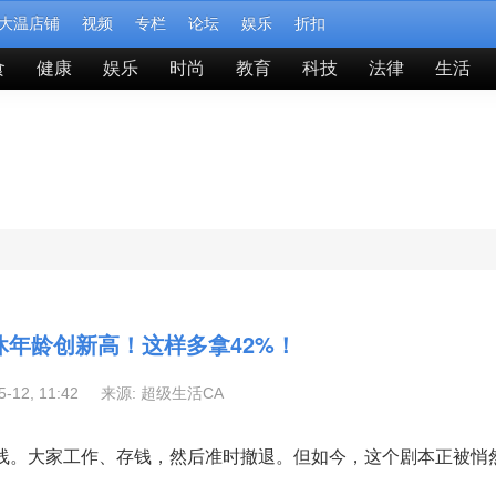
大温店铺
视频
专栏
论坛
娱乐
折扣
食
健康
娱乐
时尚
教育
科技
法律
生活
休年龄创新高！这样多拿42%！
05-12, 11:42 来源:
超级生活CA
终点线。大家工作、存钱，然后准时撤退。但如今，这个剧本正被悄