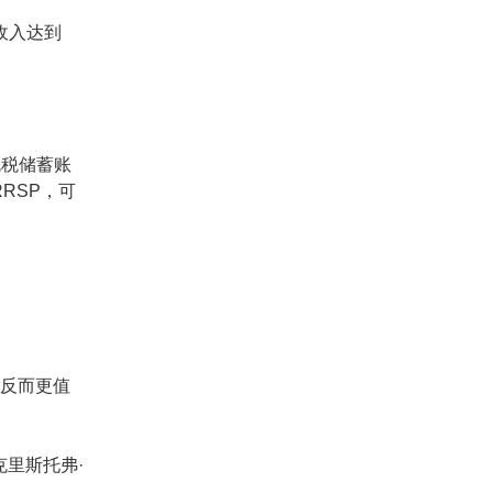
净收入达到
免税储蓄账
RRSP，可
，反而更值
。克里斯托弗·