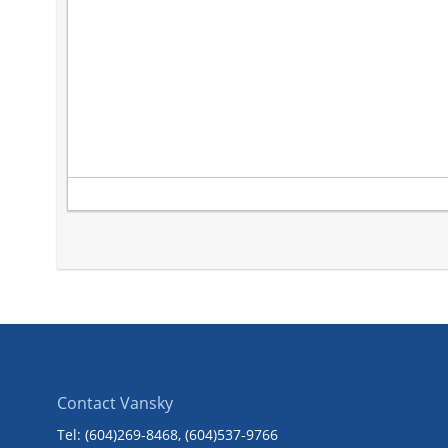
Contact Vansky
Tel: (604)269-8468
, (604)537-9766