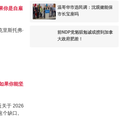
温哥华市选民调：沈观健能保
果你是自雇
市长宝座吗
里斯托弗·
前NDP党魁驵勉诚或捞到加拿
大政府肥差！
如果你能坚
于 2026
这个缺口。