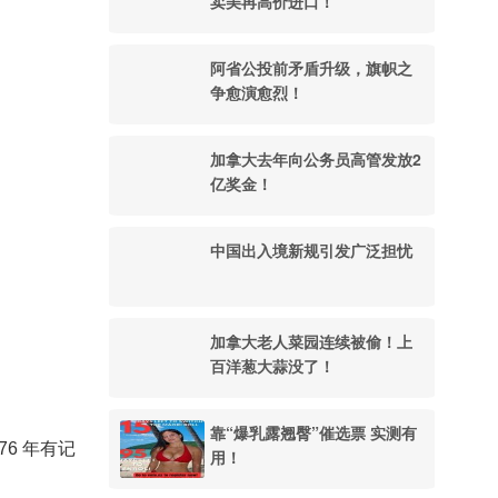
卖美再高价进口！
阿省公投前矛盾升级，旗帜之
争愈演愈烈！
加拿大去年向公务员高管发放2
亿奖金！
中国出入境新规引发广泛担忧
加拿大老人菜园连续被偷！上
百洋葱大蒜没了！
靠“爆乳露翘臀”催选票 实测有
76 年有记
用！