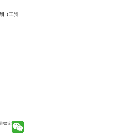
酬（工资
到微信: