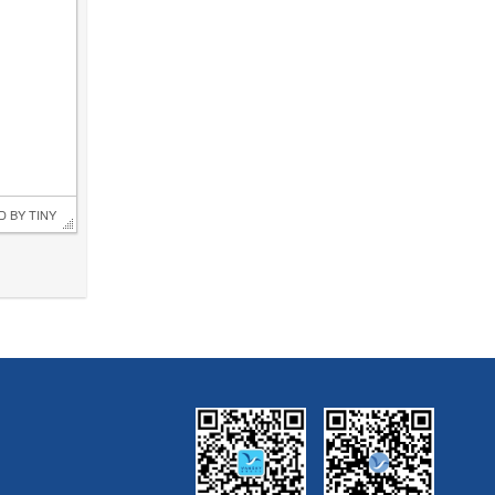
D BY 
TINY