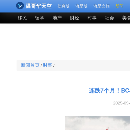
温哥华天空
信息版
流星版
流星文摘
新闻
移民
留学
地产
财经
时事
社会
美
新闻首页
时事
/
/
连跌7个月！B
2025-09