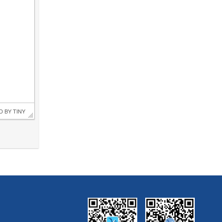
D BY 
TINY