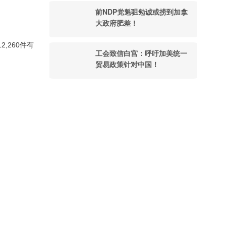
前NDP党魁驵勉诚或捞到加拿
大政府肥差！
,260件有
工会致信白宫：呼吁加美统一
贸易政策针对中国！