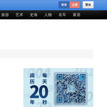
登录
注册
繁体
旅游
艺术
史海
人物
名车
家居