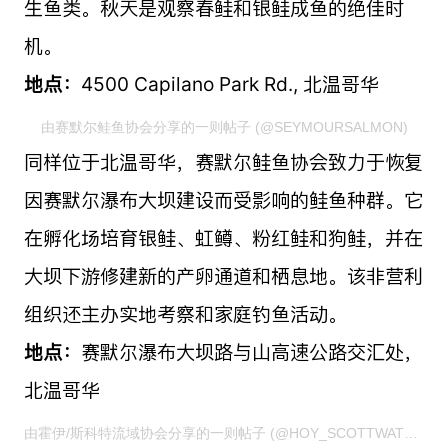
生鱼类。秋天是观察春鲑和银鲑成鱼的绝佳时
机。
地点：
4500 Capilano Park Rd., 北温哥华
由赛默尔鲑鱼协会分享的一则帖子 (@SEYMOURSALMON)
同样位于北温哥华，赛默尔鲑鱼协会致力于恢复
因赛默尔瀑布大坝建设而受影响的鲑鱼种群。它
在孵化场培育银鲑、虹鳟、粉红鲑和狗鲑，并在
大坝下游修建新的产卵通道和栖息地。该非营利
组织还主办实地考察和家庭钓鱼活动。
地点：
赛默尔瀑布大坝路与山高速公路交汇处，
北温哥华
由霍伊/斯科特流域协会分享的一则帖子 (@HOY_SCOTTWATERSHEDSOCIETY)