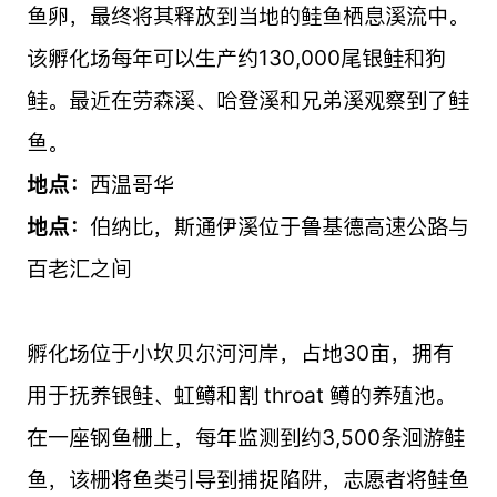
鱼卵，最终将其释放到当地的鲑鱼栖息溪流中。
该孵化场每年可以生产约130,000尾银鲑和狗
鲑。最近在劳森溪、哈登溪和兄弟溪观察到了鲑
鱼。
地点：
西温哥华
地点：
伯纳比，斯通伊溪位于鲁基德高速公路与
百老汇之间
孵化场位于小坎贝尔河河岸，占地30亩，拥有
用于抚养银鲑、虹鳟和割 throat 鳟的养殖池。
在一座钢鱼栅上，每年监测到约3,500条洄游鲑
鱼，该栅将鱼类引导到捕捉陷阱，志愿者将鲑鱼