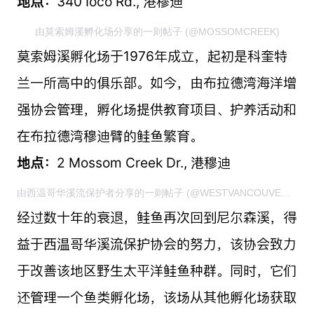
地点：
340 Ioco Rd., 港穆迪
由莫索姆溪孵化场分享的一则帖子 (@MOSSOMCREEK)
莫索姆溪孵化场于1976年成立，起初是科奎特
兰一所高中的俱乐部。如今，由布拉德湾海洋增
强协会管理，孵化场提供教育项目、护养活动和
在布拉德湾穆迪臂的鲑鱼繁育。
地点：
2 Mossom Creek Dr., 港穆迪
由西温哥华溪流保护者分享的一则帖子 (@WESTVANCOUVER_STREAMKEEPERS)
经过数十年的衰退，鲑鱼再次回到尼尔森溪，得
益于西温哥华溪流保护协会的努力，该协会致力
于改善该地区野生太平洋鲑鱼种群。同时，它们
还管理一个鱼类孵化场，该场从其他孵化场获取