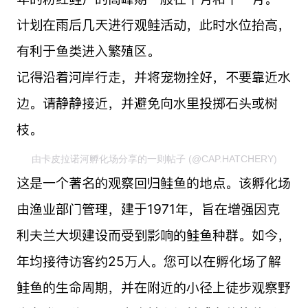
计划在雨后几天进行观鲑活动，此时水位抬高，
有利于鱼类进入繁殖区。
记得沿着河岸行走，并将宠物拴好，不要靠近水
边。请静静接近，并避免向水里投掷石头或树
枝。
由卡皮拉诺河孵化场分享的一则帖子 (@CAP.HATCHERY)
这是一个著名的观察回归鲑鱼的地点。该孵化场
由渔业部门管理，建于1971年，旨在增强因克
利夫兰大坝建设而受到影响的鲑鱼种群。如今，
年均接待访客约25万人。您可以在孵化场了解
鲑鱼的生命周期，并在附近的小径上徒步观察野