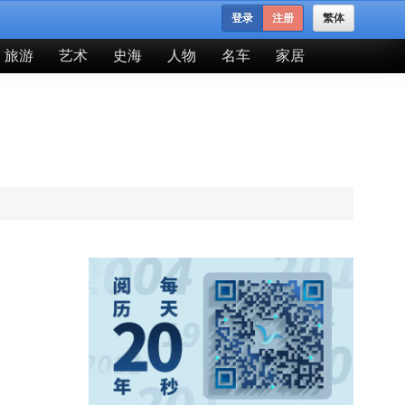
登录
注册
繁体
旅游
艺术
史海
人物
名车
家居