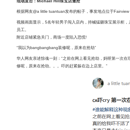
现场直击：Michael Hill珠宝店遭抢
根据网友@a little tuantuan发布的帖子，事发地点位于Fairview M
视频画面显示，5名年轻男子闯入店内，持械猛砸珠宝展示柜，
员工。
附近店铺紧急关门，商场一度陷入恐慌!
“我以为bangbangbang装修呢，原来在抢劫”
华人网友亲述惊魂一刻：“之前在网上看见抢劫，妈呀第一次在现场，真的
修呢，原来在抢劫。。。吓的赶紧躲在边上店里。”