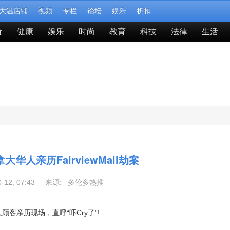
大温店铺
视频
专栏
论坛
娱乐
折扣
食
健康
娱乐
时尚
教育
科技
法律
生活
大华人亲历FairviewMall劫案
0-12, 07:43 来源:
多伦多热推
有华人顾客亲历现场，直呼“吓Cry了”!