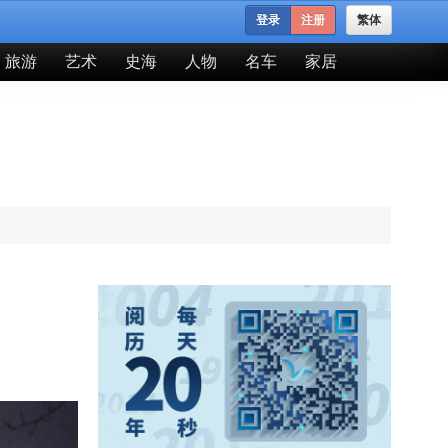
登录
注册
繁体
旅游
艺术
史海
人物
名车
家居