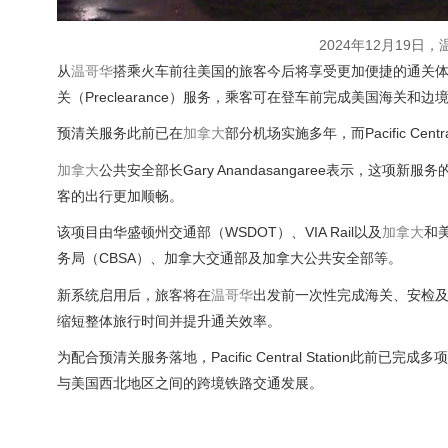
2024年12月19日，
从
温哥华
搭乘火车前往美国的旅客今后将享受更加便捷的通关体验。位于温
关（Preclearance）服务，乘客可在登车前完成美国海关和边
预清关服务此前已在
加拿大
部分机场实施多年，而Pacific Ce
加拿大
公共安全部长Gary Anandasangaree表示，
客的出行更加顺畅。
该项目由华盛顿州交通部（WSDOT）、VIA Rail以及
加拿大
和
务局（CBSA）、加拿大交通部及加拿大公共安全部等。
新系统启用后，旅客将在
温哥华
出发前一次性完成海关、安检
缩短整体旅行时间并提升通关效率。
为配合预清关服务落地，Pacific Central Statio
与美国西北地区之间的跨境铁路交通发展。