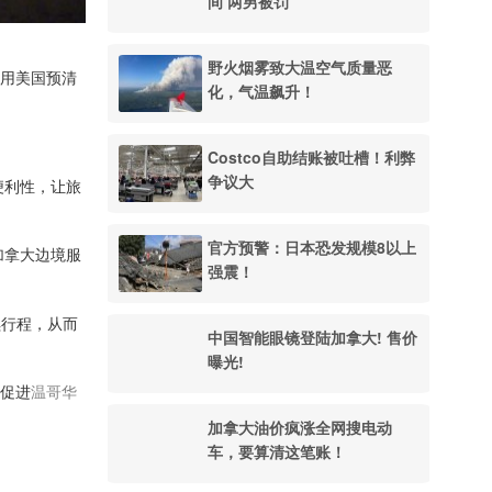
间 两男被罚
野火烟雾致大温空气质量恶
式启用美国预清
化，气温飙升！
Costco自助结账被吐槽！利弊
争议大
和便利性，让旅
官方预警：日本恐发规模8以上
加拿大边境服
强震！
续行程，从而
中国智能眼镜登陆加拿大! 售价
曝光!
步促进
温哥华
加拿大油价疯涨全网搜电动
车，要算清这笔账！