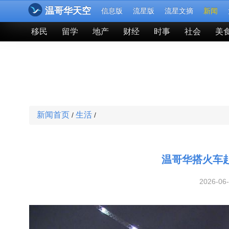
温哥华天空
信息版
流星版
流星文摘
新闻
移民
留学
地产
财经
时事
社会
美
新闻首页
生活
/
/
温哥华搭火车
2026-06