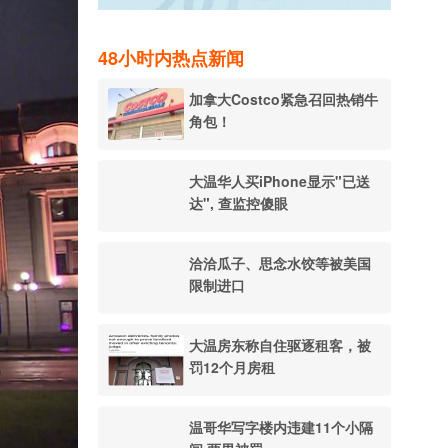
48小时内热点新闻
加拿大Costco紧急召回热销牛
角包！
大温华人买iPhone显示"已送
达", 查监控傻眼
洽洽瓜子、思念水饺等被美国
限制进口
大温房东称自住驱逐租客，被
罚12个月房租
温哥华写字楼内违建11个小隔