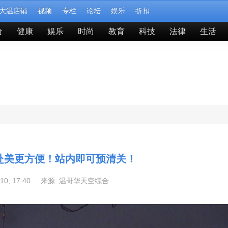
大温店铺
视频
专栏
论坛
娱乐
折扣
食
健康
娱乐
时尚
教育
科技
法律
生活
赴美更方便！站内即可预清关！
-10, 17:40 来源:
温哥华天空综合