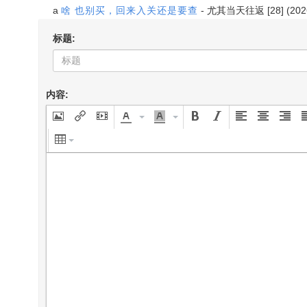
a
啥 也别买，回来入关还是要查
-
尤其当天往返
[28] (20
标题:
内容: