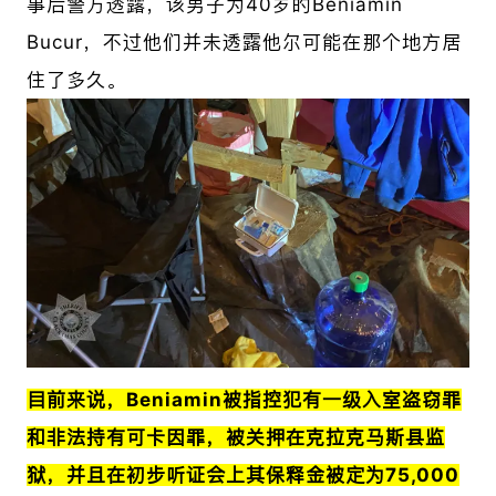
事后警方透露，该男子为40岁的
Beniamin
Bucur，不过他们并未透露他尔可能在那个地方居
住了多久。
目前来说，
Beniamin
被指控犯有一级入室盗窃罪
和非法持有可卡因罪，
被关押在克拉克马斯县监
狱，并且在初步听证会上其保释金被定为75,000