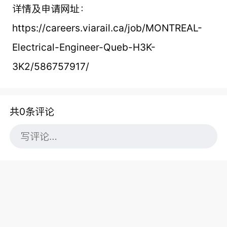
详情及申请网址：
https://careers.viarail.ca/job/MONTREAL-
Electrical-Engineer-Queb-H3K-
3K2/586757917/
共0条评论