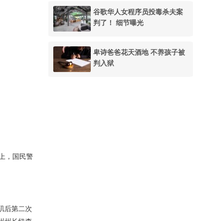
谷歌华人女程序员投毒杀夫案
判了！ 细节曝光
卑诗爸爸花天酒地 不养孩子被
判入狱
上，国民警
矶后第二次