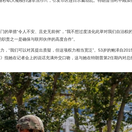
洛杉矶大规模扫荡非法
移民
，引发市区连日示威动乱。特朗普当时不顾加
的举措“令人不安、且史无前例”，“我不想过度淡化此举对我们自治权的
的职责之一是确保与联邦伙伴的高度合作”。
，“我们可以对其提出质疑，但这项权力相当宽泛”。53岁的鲍泽自201
》指她在记者会上的说话充满外交口吻，这与她在特朗普第2任期内对总