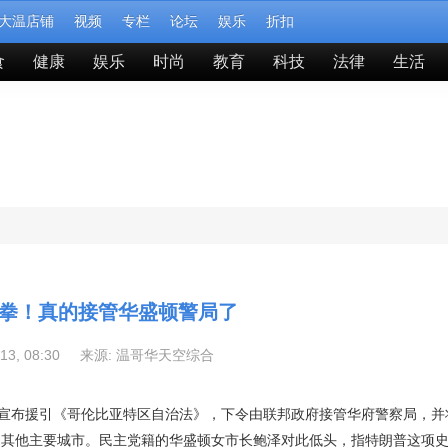
大温店铺
视频
专栏
论坛
娱乐
折扣
食
健康
娱乐
时尚
教育
科技
法律
生活
拳！真的接管华盛顿警局了
-13, 08:30 来源:
温哥华天空综合
宣布援引《哥伦比亚特区自治法》，下令由联邦政府接管华府警察局，并将
国其他主要城市。民主党籍的华盛顿女市长鲍泽对此低头，指特朗普这项