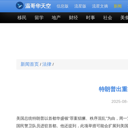
温哥华天空
信息版
流星版
流星文摘
新闻
移民
留学
地产
财经
时事
社会
美
新闻首页
法律
/
/
特朗普出重
2025-08
美国总统特朗普以首都华盛顿“罪案猖獗、秩序混乱”为由，周一
国民警卫队员进驻首都。他还提到，此项举措可能会扩展到美