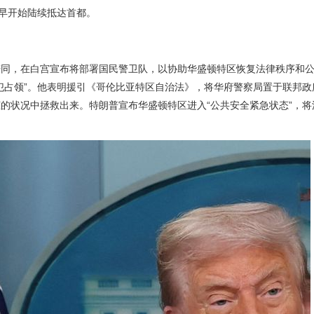
昨早开始陆续抵达首都。
陪同，在白宫宣布将部署国民警卫队，以协助华盛顿特区恢复法律秩序和
犯占领”。他表明援引《哥伦比亚特区自治法》，将华府警察局置于联邦政
状况中拯救出来。特朗普宣布华盛顿特区进入“公共安全紧急状态”，将派