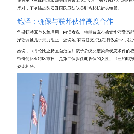
在民主党主政的城市部署国民警卫队。6月，联邦机构人员曾在
反对，下令陆战队员及国民卫队队员到洛杉矶街头镇暴。
鲍泽：确保与联邦伙伴高度合作
华盛顿特区市长鲍泽周一向记者说，特朗普宣布接管华府警察部门
泽强调她几乎无力阻止，还说她“有责任支持这项行政命令，我
她说，《哥伦比亚特区自治法》赋予总统决定紧急状态条件的权力
顿哥伦比亚特区市长，是第二位担任此职位的女性。《纽约时报
姿态相符。