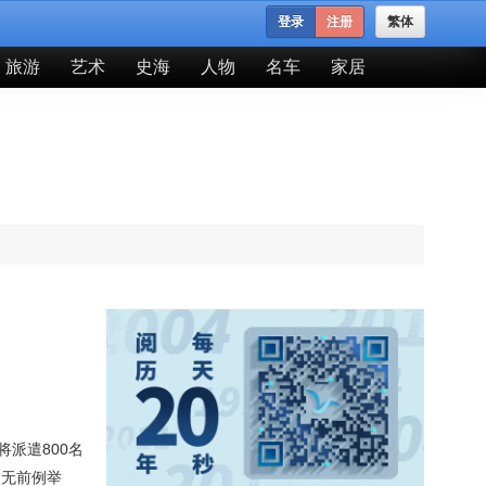
登录
注册
繁体
旅游
艺术
史海
人物
名车
家居
派遣800名
史无前例举