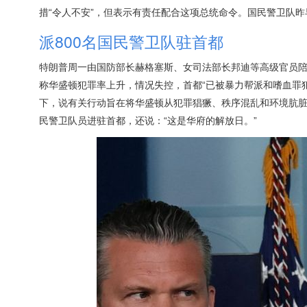
措“令人不安”，但表示有责任配合这项总统命令。国民警卫队
派800名国民警卫队驻首都
特朗普周一由国防部长赫格塞斯、女司法部长邦迪等高级官员
称华盛顿犯罪率上升，情况失控，首都“已被暴力帮派和嗜血罪
下，说有关行动旨在将华盛顿从犯罪猖獗、秩序混乱和环境肮脏的
民警卫队员进驻首都，还说：“这是华府的解放日。”