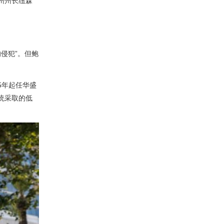
州州长纽森
侵犯”。但鲍
5年起任华盛
统采取的低