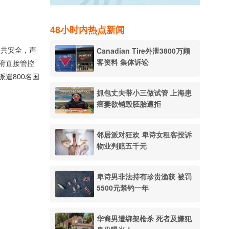
48小时内热点新闻
Canadian Tire外泄3800万顾
公共安全，声
客资料 集体诉讼
府直接管控
遣800名国
抓包丈夫带小三做试管 上海患
癌妻欲销毁胚胎遭拒
邻居派对狂欢 卑诗女租客投诉
物业判赔五千元
卑诗男非法持有珍贵渔获 被罚
5500元禁钓一年
华裔男遭绑架枪杀 死者及嫌犯