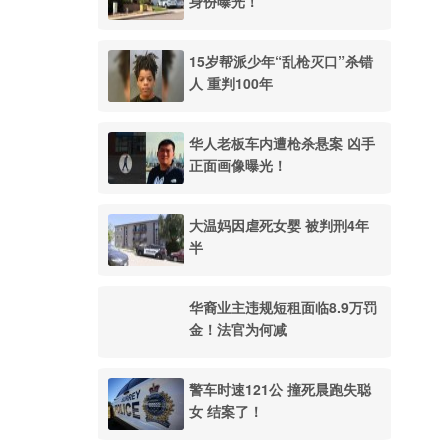
身份曝光！
15岁帮派少年“乱枪灭口”杀错
人 重判100年
华人老板车内遭枪杀悬案 凶手
正面画像曝光！
大温妈因虐死女婴 被判刑4年
半
华裔业主违规短租面临8.9万罚
金！法官为何减
警车时速121公 撞死晨跑失聪
女 结案了！