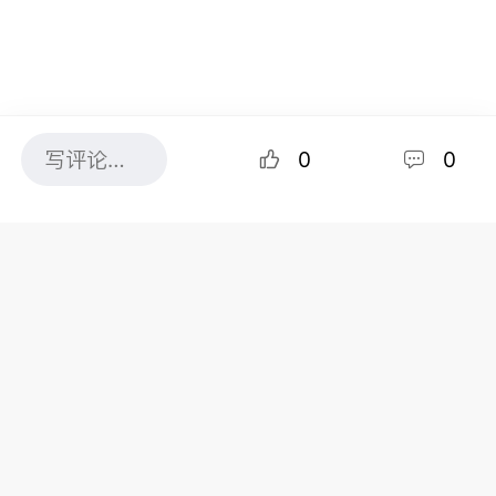
0
0
水芹外观类似 cow’s parsnip、Queen Anne’s Lace
或 giant hogweed，但被认为是安省最毒的杂草。