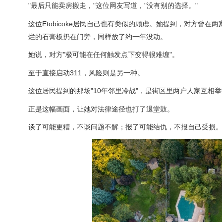
"最后只能卖房搬走，"这位网友写道，"没有别的选择。"
这位Etobicoke居民自己也有类似的顾虑。她提到，对方
烂的石膏板扔在门旁，同样放了约一年没动。
她说，对方"极可能在任何触发点下变得很难缠"。
至于直接启动311，风险则是另一种。
这位居民提到的那场"10年邻里冷战"，是街区里两户人家互
正是这幅画面，让她对法律途径也打了退堂鼓。
谈了可能更糟，不谈问题不解；报了可能结仇，不报自己受损