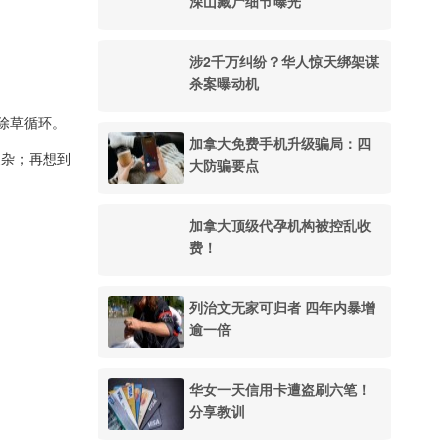
深山藏尸细节曝光
涉2千万纠纷？华人惊天绑架谋
杀案曝动机
除草循环。
加拿大免费手机升级骗局：四
复杂；再想到
大防骗要点
加拿大顶级代孕机构被控乱收
费！
列治文无家可归者 四年内暴增
逾一倍
华女一天信用卡遭盗刷六笔！
分享教训