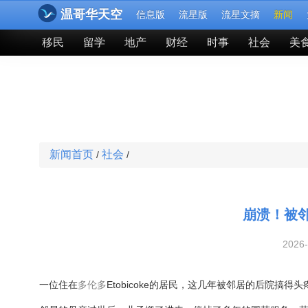
温哥华天空
信息版
流星版
流星文摘
新闻
移民
留学
地产
财经
时事
社会
美
新闻首页
社会
/
/
崩溃！被
2026
一位住在
多伦多
Etobicoke的居民，这几年被邻居的后院搞得