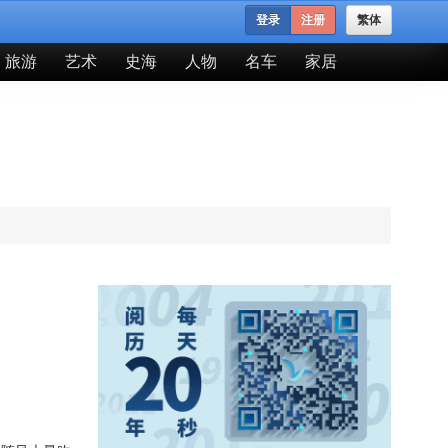
登录
注册
繁体
旅游
艺术
史海
人物
名车
家居