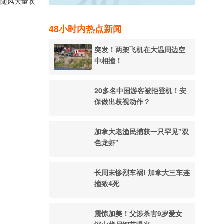
子随风大量吹
48小时内热点新闻
突发！两架飞机在大温周边空
中相撞！
20多名中国游客被拒登机！安
保做出歧视动作？
加拿大老渔民捕获一只罕见"双
色龙虾"
长周末惨烈车祸! 加拿大三车连
撞致4死
震惊加美！父涉杀害9岁爱女