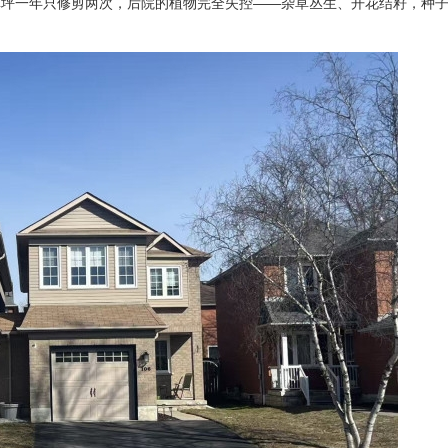
草坪一年只修剪两次，后院的植物完全失控——杂草丛生、开花结籽，种