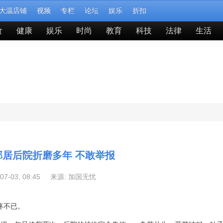
大温店铺
视频
专栏
论坛
娱乐
折扣
食
健康
娱乐
时尚
教育
科技
法律
生活
邻居后院折磨多年 不敢举报
-07-03, 08:45 来源:
加国无忧
头疼不已。