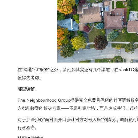
在"沟通"和"报警"之外，
多伦多
其实还有几个渠道，在r/ask
值得先考虑。
邻里调解
The Neighbourhood Group提供完全免费且保密
方都能接受的解决方案——不是判定对错，而是达成共识。该机
对于那些担心"面对面开口会让对方对号入座"的情况，调解员
行政程序。