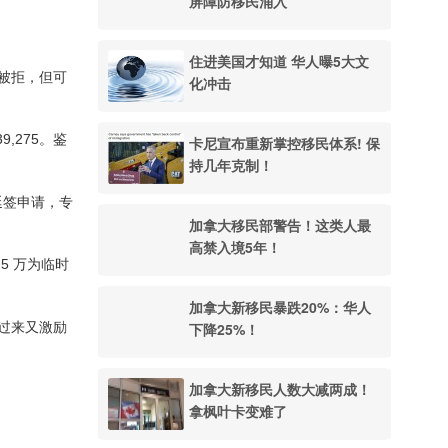
屏障防移民涌入
住进美国才知道 华人曝5大文
被拒，但可
化冲击
9,275。鉴
卡尼宣布重新掌控移民体系! 保
持几年克制！
实延签申请，专
加拿大移民部警告！这类人最
高禁入境5年！
5 万为临时
加拿大新移民暴跌20%：华人
反过来又激励
下降25%！
加拿大新移民人数大减两成！
拿枫叶卡变难了