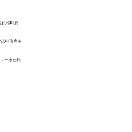
提供临时庇
尝试申请雇主
大
，一家已很