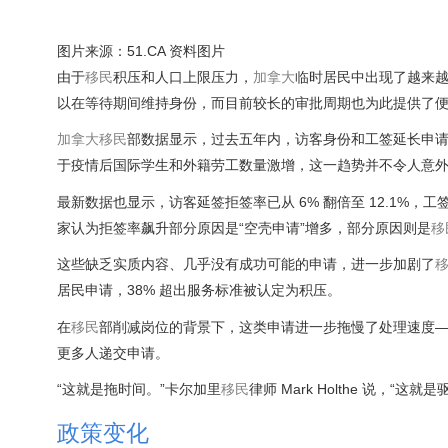
图片来源：51.CA 资料图片
由于
移民
积压和人口上限压力，
加拿大
临时居民中出现了越来越
以在等待期间维持身份，而目前较长的审批周期也为此提供了
加拿大
移民
部数据显示，过去五年内，访客身份和工签延长申请数量大幅增长，
于疫情后国际学生和外籍劳工数量激增，这一趋势并不令人意
最新数据也显示，访客延签拒签率已从 6% 翻倍至 12.1%，工
家认为拒签率飙升部分原因是“空壳申请”增多，部分原因则是
移
这些缺乏实质内容、几乎没有成功可能的申请，进一步加剧了
居民申请，38% 超出服务标准被认定为积压。
在
移民
部削减岗位的背景下，这类申请进一步拖慢了处理速度——截
更多人递交申请。
“这就是拖时间。”卡尔加里
移民
律师 Mark Holthe 说，“这就
政策变化