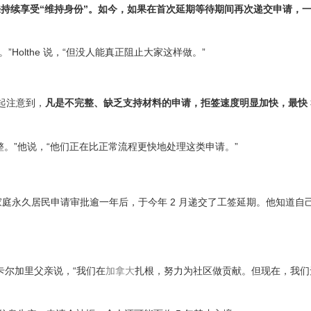
来持续享受“维持身份”。如今，如果在首次延期等待期间再次递交申请，
Holthe 说，“但没人能真正阻止大家这样做。”
月起注意到，
凡是不完整、缺乏支持材料的申请，拒签速度明显加快，最快 
。”他说，“他们正在比正常流程更快地处理这类申请。”
i，在等待家庭永久居民申请审批逾一年后，于今年 2 月递交了工签延期。他知道
的卡尔加里父亲说，“我们在
加拿大
扎根，努力为社区做贡献。但现在，我们