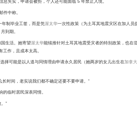
信息失实，申请会被拒，个人还可能面临 5 年禁止入境。
邮件中称。
她没有选择一年制毕业工签，而是凭
渥太华
一次性政策（为土耳其地震灾区在加人员
 月到期。
加国生活。她寄望
渥太华
能续推针对土耳其地震受灾者的特别政策，也在
现有工作，且成本太高。
后选择可能是以人道与同情理由申请永久居民（她两岁的女儿出生在
加拿
么长时间，老实说我们都不确定还要不要申请。”
响的临时居民深表同情。
败。”