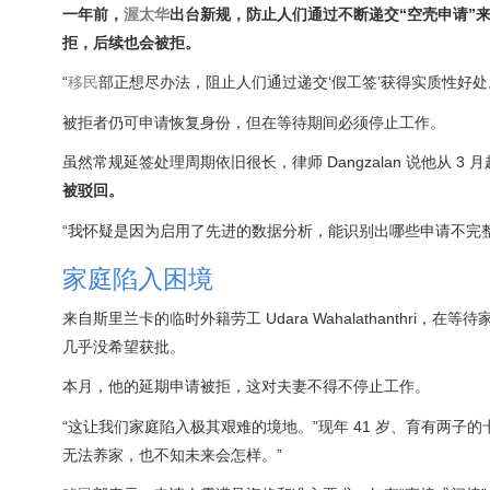
一年前，
渥太华
出台新规，防止人们通过不断递交“空壳申请”
拒，后续也会被拒。
“
移民
部正想尽办法，阻止人们通过递交‘假工签’获得实质性好处。”
被拒者仍可申请恢复身份，但在等待期间必须停止工作。
虽然常规延签处理周期依旧很长，律师 Dangzalan 说他从 3 
被驳回。
“我怀疑是因为启用了先进的数据分析，能识别出哪些申请不完整
家庭陷入困境
来自斯里兰卡的临时外籍劳工 Udara Wahalathanthr
几乎没希望获批。
本月，他的延期申请被拒，这对夫妻不得不停止工作。
“这让我们家庭陷入极其艰难的境地。”现年 41 岁、育有两子
无法养家，也不知未来会怎样。”