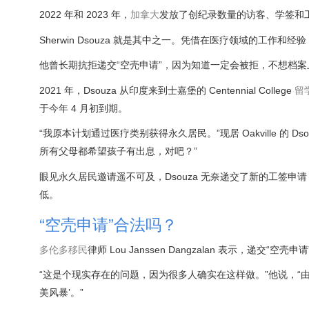
2022 年和 2023 年，
加拿大
发放了创纪录数量的访客、学签和工签，
Sherwin Dsouza 就是其中之一。凭借在医疗领域的工作
他曾长期抗拒递交“空壳申请”，因为知道一定会被拒，不想档
2021 年，Dsouza 从印度来到士嘉堡的 Centennial College
留
于今年 4 月初到期。
“我原本计划通过医疗类别获得永久居民。”现居 Oakville 
所有父母都希望孩子有出息，对吧？”
眼见永久居民邀请遥不可及，Dsouza 无奈递交了新的工签
低。
“空壳申请”合法吗？
多伦多
移民
律师 Lou Janssen Dangzalan 表示，递交
“这是个现实存在的问题，因为很多人确实在这样做。”他说，“
美风暴’。”