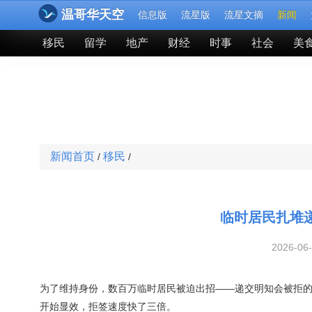
温哥华天空
信息版
流星版
流星文摘
新闻
移民
留学
地产
财经
时事
社会
美
新闻首页
移民
/
/
临时居民扎堆
2026-06
为了维持身份，数百万临时居民被迫出招——递交明知会被拒的
开始显效，拒签速度快了三倍。