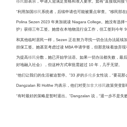
移民
部表示，申请人需满足资格和准入要求。如有“直接或间接”
“利用加国
移民
系统者，后续申请也可能被重点审查。”移民部在
Polina Sezen 2023 年来加就读 Niagara College。
护）获得三年工签。她曾在本地物流行业工作，但工签到今年 9
和其他临时居民一样，Sezen 正在努力寻找一切合法办法延续
担保工签。她甚至考虑过读 MBA 申请学签，但那意味着放弃
为提高
移民
分数，她已开始学法语。如果一切办法都失败，最
好地融入社会），但这种方式审批需超过 10 年，几乎无望。
“他们让我们的生活被迫暂停。”33 岁的
多伦多
女性说，“要花那
Dangzalan 和 Holthe 均表示，他们对受
加拿大
移民
政策突变影
“有时最好的策略是暂时退出。”Dangzalan 说，“退一步不是失