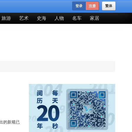
登录
注册
繁体
旅游
艺术
史海
人物
名车
家居
出的新规已