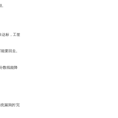
期。
未达标，工签
题可能要回去。
分数线能降
统漏洞的‘完