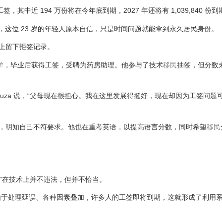
其中近 194 万份将在今年底到期，2027 年还将有 1,039,840 份到
和经验，这位 23 岁的年轻人原本自信，只是时间问题就能拿到永久居民身份。
案上留下拒签记录。
学
，毕业后获得工签，受聘为药房助理。他参与了技术
移民
抽签，但分数
的 Dsouza 说，“父母现在很担心。我在这里发展得挺好，现在却因为工签问
申请，明知自己不符要求。他也在重考英语，以提高语言分数，同时希望
移民
“空壳申请”在技术上并不违法，但并不恰当。
由于处理延误、各种因素叠加，许多人的工签即将到期，这就形成了利用系