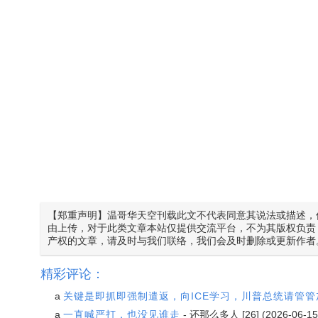
【郑重声明】温哥华天空刊载此文不代表同意其说法或描述，
由上传，对于此类文章本站仅提供交流平台，不为其版权负责
产权的文章，请及时与我们联络，我们会及时删除或更新作者
精彩评论：
a
关键是即抓即强制遣返，向ICE学习，川普总统请管
a
一直喊严打，也没见谁走
-
还那么多人
[26] (2026-06-15