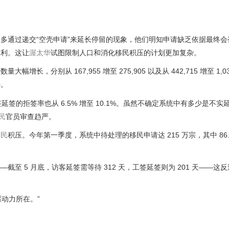
多通过递交“空壳申请”来延长停留的现象，他们明知申请缺乏依据最终会
便利。这让
渥太华
试图限制人口和消化移民积压的计划更加复杂。
分别从 167,955 增至 275,905 以及从 442,715 增至 1,03
外。
签延签的拒签率也从 6.5% 增至 10.1%。虽然不确定系统中有多少是不
民
官员审查趋严。
移民
积压。今年第一季度，系统中待处理的移民申请达 215 万宗，其中 86.
至 5 月底，访客延签需等待 312 天，工签延签则为 201 天——这
是驱动力所在。”