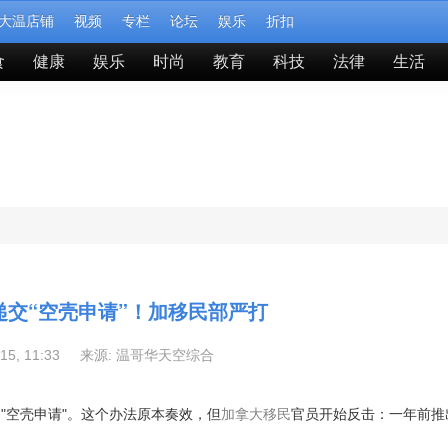
大温店铺
视频
专栏
论坛
娱乐
折扣
食
健康
娱乐
时尚
教育
科技
法律
生活
递交“空壳申请”！加移民部严打
-15, 11:33 来源:
温哥华天空综合
"空壳申请"。这个办法原本奏效，但
加拿大
移民
官员开始反击：一年前推