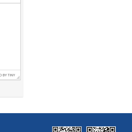
D BY 
TINY