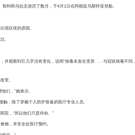
根廷、智利和乌拉圭游历了数月，于4月1日在阿根廷乌斯怀亚登船。
才出现症状的原因。
触过。
，并观察到它几乎没有变化，说明“病毒未发生变异……与冠状病毒不同，
生改变。
理他们，”她表示。
人接触，除了穿戴个人防护装备的医疗专业人员。
医院，“所以他们只是待命。”
和食物，并安全赴医疗预约。
规定。”