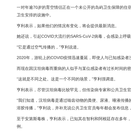
一对年逾70岁的育空情侣正在一个未公开的岛屿卫生保障的住
卫生安排的设施中。
亨利表示，如果他们的情况有变化，将会提供最新消息。
她还说，引起COVID大流行的SARS-CoV-2病毒，会感
“它是通过空气传播的，”亨利说道。
2020年，游轮上的COVID疫情迅速蔓延，即使人与已知感
而现在因汉坦病毒而重病的人似乎与某位感染者有过长时间的
“这就是不同之处。这是一个不同的场景，”亨利强调道。
亨利表示，尽管汉坦病毒比较罕见，但传染病专家和公共卫生官
“我们知道，汉坦病毒是通过啮齿动物的粪便、尿液、唾液传播
溶胶传播，”亨利说，并补充说公共卫生官员每年都会发布信息
至于安第斯毒株，亨利表示，已知其在智利和阿根廷存在多年，
例。