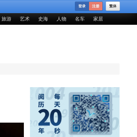
登录
注册
繁体
旅游
艺术
史海
人物
名车
家居