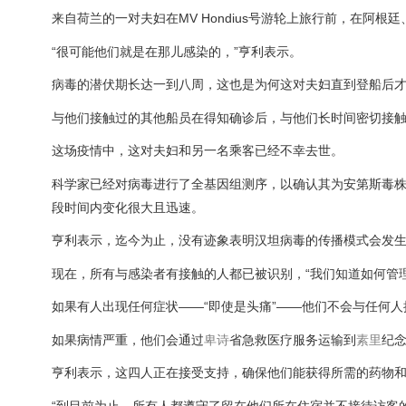
来自荷兰的一对夫妇在MV Hondius号游轮上旅行前，在阿
“很可能他们就是在那儿感染的，”亨利表示。
病毒的潜伏期长达一到八周，这也是为何这对夫妇直到登船后
与他们接触过的其他船员在得知确诊后，与他们长时间密切接
这场疫情中，这对夫妇和另一名乘客已经不幸去世。
科学家已经对病毒进行了全基因组测序，以确认其为安第斯毒株
段时间内变化很大且迅速。
亨利表示，迄今为止，没有迹象表明汉坦病毒的传播模式会发
现在，所有与感染者有接触的人都已被识别，“我们知道如何管
如果有人出现任何症状——“即使是头痛”——他们不会与任何
如果病情严重，他们会通过
卑诗
省急救医疗服务运输到
素里
纪念
亨利表示，这四人正在接受支持，确保他们能获得所需的药物
“到目前为止，所有人都遵守了留在他们所在住宿并不接待访客的