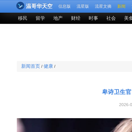
温哥华天空
信息版
流星版
流星文摘
新闻
移民
留学
地产
财经
时事
社会
美
新闻首页
健康
/
/
卑诗卫生官
2026-