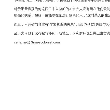
对于那些质疑为何这四位来自游船的
加拿大
人没有留在他们最
很强的联系，包括一位能够在家进行隔离的人，“这对某人的生
而且，
卑诗
省与育空有“非常紧密的关系”，因此将那对夫妇与
至于为何他们没有被转移到下陆地区，亨利解释说公共卫生官员
ceharnett@timescolonist.com