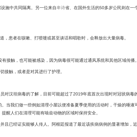
宿设施中共同隔离。另一位来自
卑诗
省、在国外生活的50多岁公民则在一
染上呼吸道，患者在咳嗽、打喷嚏或甚至谈话和唱歌时，会释放出大量病毒。
染者没有接触，也可能被感染，因为病毒很可能通过通风系统和其他区域传播
密切接触，或者是对其进行了护理。
员对汉坦病毒的了解，目前可能超过了2019年底首次出现时对冠状病毒
的。当我们做一些例如清理小屋以便准备夏季使用的活动时，干燥的唾液
，提醒人们在清理可能有啮齿动物的区域时保持安全。
并且已经证实能够人传人。阿根廷报道了最近该疾病病例的显著增加，近期