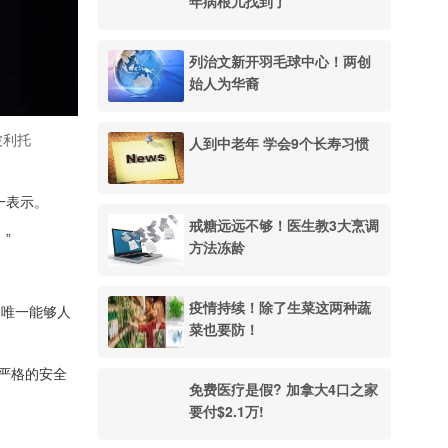
年病根儿找到了
列治文新开羽毛球中心！两创
始人为华裔
波利托
人到中老年 学会9个长寿习惯
一表示。
戒糖远远不够！医生教3大烹调
”
方法冻龄
疫情持续！除了生菜这两种蔬
的唯一能够人
菜也要防！
严格的安全
免费医疗是假? 加拿大4口之家
要付$2.1万!