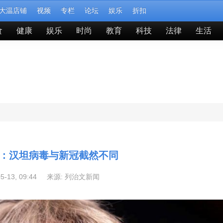
大温店铺
视频
专栏
论坛
娱乐
折扣
食
健康
娱乐
时尚
教育
科技
法律
生活
：汉坦病毒与新冠截然不同
05-13, 09:44 来源:
列治文新闻