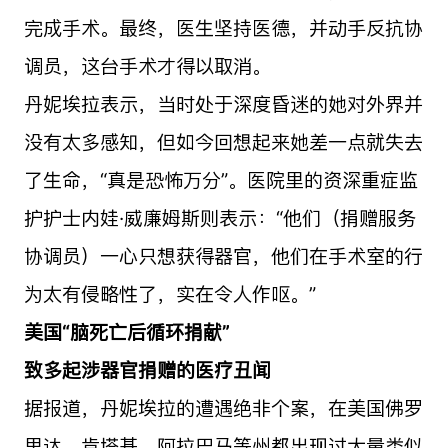
完成手术。最终，医生坚持医德，并动手反抗协
调员，这台手术才得以取消。
丹妮埃拉表示，当时处于深度昏迷的她对外界并
没有太多感知，但如今回想起来她差一点就失去
了生命，“真是恐怖万分”。医院里的资深重症监
护护士内娃·威廉姆斯则表示：“他们（捐赠服务
协调员）一心只想获得器官，他们在手术室的行
为太有侵略性了，实在令人作呕。”
美国“脑死亡后循环捐献”
致多起涉器官捐赠的医疗丑闻
据报道，丹妮埃拉的遭遇绝非个案，在美国佛罗
里达、肯塔基、阿拉巴马等州都出现过大量类似