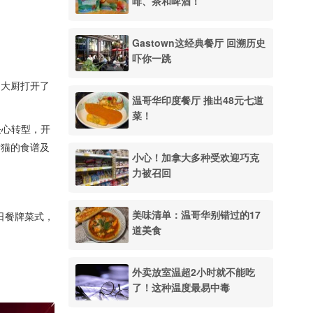
啡、茶和啤酒！
Gastown这经典餐厅 回溯历史
吓你一跳
洲大厨打开了
温哥华印度餐厅 推出48元七道
菜！
决心转型，开
发猫的食谱及
小心！加拿大多种受欢迎巧克
力被召回
美味清单：温哥华别错过的17
昔日餐牌菜式，
道美食
外卖放室温超2小时就不能吃
了！这种温度最易中毒