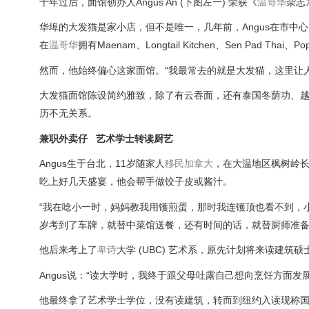
十年过后，面馆创办人Angus An (下图左一) 荣获《
温哥华
杂志》
华埠的大发猫是家小店，但不是唯一，几年前，Angus在市中心He
在
温哥华
拥有Maenam、Longtail Kitchen、Sen Pad Thai、
然而，他始终偏心这家面馆。“我最常去的就是大发猫，这里让
大发猫面馆陈设简约雅致，除了有云吞面，还有泰国冬荫功、
历不无关系。
兼职外卖仔 艺术学士转读厨艺
Angus生于台北，11岁随家人
移民
加拿大
，在大温地区枫树岭
吃上好几天盛宴，他会帮手做饺子皮或酱汁。
“我在唸小一时，妈妈教我用镬煎蛋，那时我连镬顶也看不到，
岁考到了车牌，就替中菜馆送餐，还有时间的话，就替厨师准备
他后来考上了
卑诗
大学 (UBC) 艺术系，原先计划将来读建
Angus说：“读大学时，我终于跟父母吐露自己想向烹饪方面
他最终拿了艺术学士学位，没有读建筑，转而到纽约入读现称国际厨艺中心 (Inter