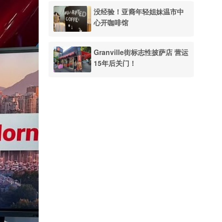
没经验！亚裔年轻姐妹温市中
心开咖啡馆
Granville街标志性披萨店 营运
15年后关门！