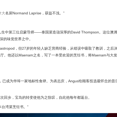
拿大
名厨Normand Laprise，获益不浅。”
中第三位启蒙导师——泰国菜造诣深厚的David Thompson。这位澳
精深的味觉世界之中。
stropod，但27岁的年轻人缺乏营商经验，从错误中吸取了教训，之后
厅。他还以Maenam之名，写了一本受欢迎的烹饪书，将Maenam与大
面馆十周年了，已成为华埠一家地标性食肆。为表志庆，Angus给顾客投选最怀念的
一次回乡，宝岛的转变使他为之惊叹，自此他每年都返台。
本台湾菜烹饪书。”