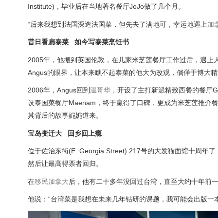
Institute)，毕业后在当地著名餐厅JoJo做了几个月。
“后来我想到法国深造法国菜，但先去了满地可，幸运地遇上
加
昔日看扁泰菜 如今写泰菜烹饪书
2005年，他搬到英国伦敦，在几家米芝莲餐厅工作过后，遇上人生
Angus的眼界，让本来瞧不起泰菜的他大为改观，倘佯于博大
2006年，Angus回到
温哥华
，开设了主打新派精致西餐的餐厅Ga
设泰国菜餐厅Maenam，终于赢得了口碑，更成为米芝莲推介餐
其背后的故事娓娓道来。
宝岛变迁大 回乡回上瘾
位于佐治东街(E. Georgia Street) 217号的大发猫
然后让最高得票者回归。
在
移民
加拿大
后，他有二十多年没回过台湾，直至大约十年前
他说：“台湾菜是我想在未来几年钻研的课题，我可能会出版一