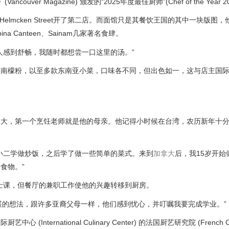
(Vancouver Magazine) 颁发的“2025年度最佳厨师”(Chef of the Year 
lmcken Street开了第二店。而面馆只是其餐饮王国的其中一块版图
Popina Canteen、Sainam几家著名食肆。
人感到舒畅，我随时都想尝一口这里的汤。”
越南檬粉，以至多款东南亚小菜，口味各不同，但出色如一，这与店主国
长大，第一个烹饪老师就是他的母亲。他记得小时候在台湾，农历新年十
小二学做炒饭，之后学了做一些简单的菜式。来到
加拿大
后，我15岁开始
食物。”
筑硕士课，但餐厅的兼职工作使他的兴趣转移到厨房。
发展的想法，跟许多亚裔父母一样，他们感到忧心，并叮嘱我要完成学业。”
national Culinary Center) 的法国厨艺研究院 (French Cul