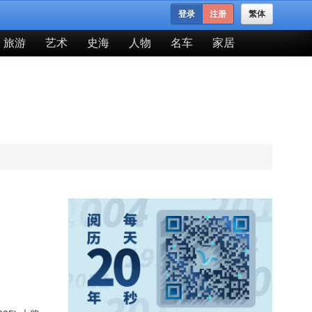
登录
注册
繁体
旅游
艺术
史海
人物
名车
家居