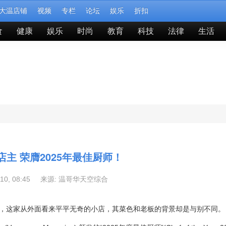
大温店铺
视频
专栏
论坛
娱乐
折扣
食
健康
娱乐
时尚
教育
科技
法律
生活
主 荣膺2025年最佳厨师！
-10, 08:45 来源:
温哥华天空综合
，这家从外面看来平平无奇的小店，其菜色和老板的背景却是与别不同。