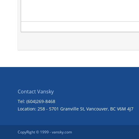
Contact Vansky
Tel: (604)269-8468
Location: 258 - 5701 Granville St, Vancouver, BC V6M 4J7
CopyRight © 1999 -
vansky.com