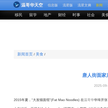
温哥华天空
信息版
流星版
流星文摘
新闻
移民
留学
地产
财经
时事
社会
美
新闻首页
美食
/
/
唐人街面家店
2025-09
2015年夏，“大发猫面馆”(Fat Mao Noodles) 在
温哥华
华埠开张