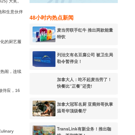
2025) 大奖。
，他和生意伙伴
48小时内热点新闻
麦当劳联手红牛 推出两款能量
特饮
际化的厨艺履
列治文有名豆腐公司 被卫生局
勒令暂停业！
分热闹，连续
加拿大人：吃不起麦当劳了！
快餐比“正餐”还贵!
做侍应，16
加拿大冠军名厨 亚裔帅哥执掌
温哥华顶级餐厅
TransLink有新业务！推出咖
inary