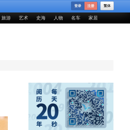
登录
注册
繁体
旅游
艺术
史海
人物
名车
家居