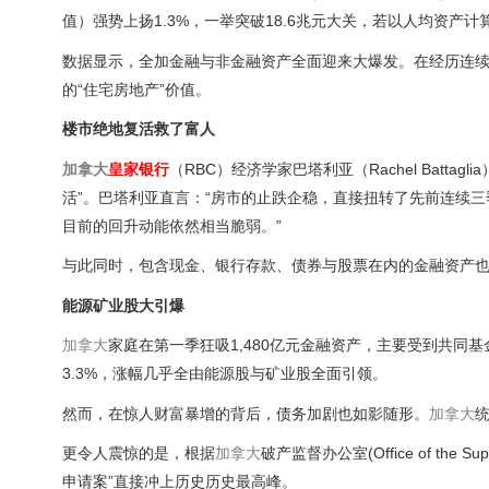
值）强势上扬1.3%，一举突破18.6兆元大关，若以人均资产计算，
数据显示，全加金融与非金融资产全面迎来大爆发。在经历连续
的“住宅房地产”价值。
楼市绝地复活救了富人
加拿大
皇家银行
（RBC）经济学家巴塔利亚（Rachel Bat
活”。巴塔利亚直言：“房市的止跌企稳，直接扭转了先前连续
目前的回升动能依然相当脆弱。”
与此同时，包含现金、银行存款、债券与股票在内的金融资产也大
能源矿业股大引爆
加拿大
家庭在第一季狂吸1,480亿元金融资产，主要受到共
3.3%，涨幅几乎全由能源股与矿业股全面引领。
然而，在惊人财富暴增的背后，债务加剧也如影随形。
加拿大
更令人震惊的是，根据
加拿大
破产监督办公室(Office of the S
申请案”直接冲上历史历史最高峰。