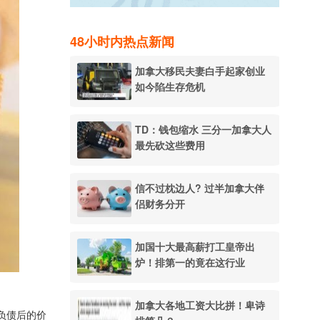
48小时内热点新闻
加拿大移民夫妻白手起家创业
如今陷生存危机
TD：钱包缩水 三分一加拿大人
最先砍这些费用
信不过枕边人? 过半加拿大伴
侣财务分开
加国十大最高薪打工皇帝出
炉！排第一的竟在这行业
加拿大各地工资大比拼！卑诗
去负债后的价