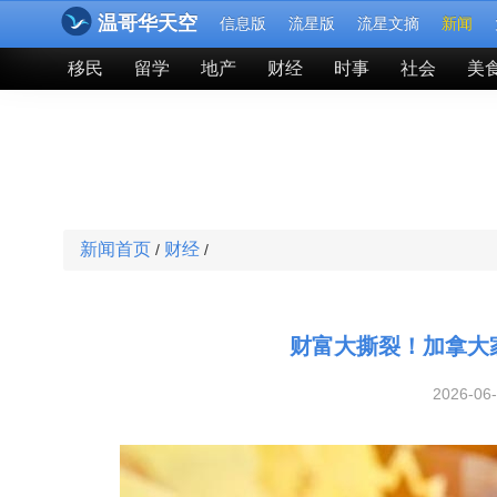
温哥华天空
信息版
流星版
流星文摘
新闻
移民
留学
地产
财经
时事
社会
美
新闻首页
财经
/
/
财富大撕裂！加拿大家
2026-06