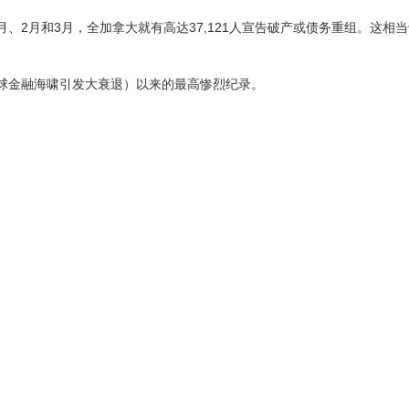
1月、2月和3月，全加拿大就有高达37,121人宣告破产或债务重组。这相
年全球金融海啸引发大衰退）以来的最高惨烈纪录。