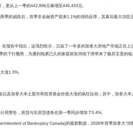
更从上一季的442,896元暴增至448,433元。
两季的崩跌后，首季非金融资产迎来1.1%的强劲反弹，其幕后最大功臣
taglia）在报告中指出，这强烈暗示，沉寂了一年多的加拿大房地产市场正在上
三季的下行颓势，为遭到拖累已久的家庭财富持续下滑带来了极其宝贵的喘
涨1.3%。
同基金以及加拿大本土股市和投资基金价值大涨的疯狂拉动；其中，加拿大本
统计局警告，房贷与非房贷债务在第一季同步增加了0.4%。
uperintendent of Bankruptcy Canada)的最新数据，2026年首季加拿