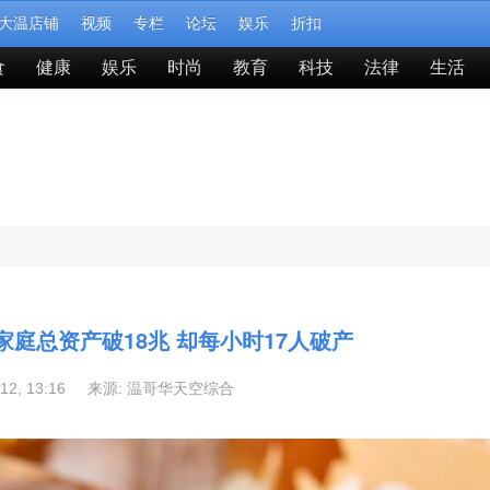
大温店铺
视频
专栏
论坛
娱乐
折扣
食
健康
娱乐
时尚
教育
科技
法律
生活
庭总资产破18兆 却每小时17人破产
-12, 13:16 来源:
温哥华天空综合