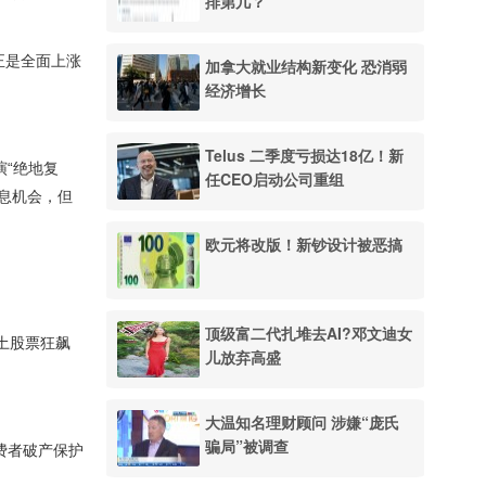
排第几？
正是全面上涨
加拿大就业结构新变化 恐消弱
经济增长
Telus 二季度亏损达18亿！新
演“绝地复
任CEO启动公司重组
息机会，但
欧元将改版！新钞设计被恶搞
顶级富二代扎堆去AI?邓文迪女
土股票狂飙
儿放弃高盛
大温知名理财顾问 涉嫌“庞氏
骗局”被调查
大“消费者破产保护