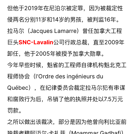
但他于2019年在尼泊尔被定罪，因为被裁定性
侵两名分别11岁和14岁的男孩，被判监16年。
拉马尔（Jacques Lamarre）曾任加拿大工程
巨头
SNC-Lavalin
公司行政总裁，直至2009年
卸任，他于2005年被授予加拿大勋章。
今年早些时候，魁省的工程师自律机构魁北克工
程师协会（l'Ordre des ingénieurs du
Québec），在纪律委员会裁定拉马尔犯有串谋
和腐败行为后，吊销了他的执照并处以7.5万元
罚款。
之所以做出该裁决，部分是因为他曾向利比亚前
独裁者穆阿迈尔·卡扎菲（Moammar Gadhafi）