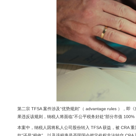
第二宗 TFSA 案件涉及“优势规则”（ advantage rul
果违反该规则，纳税人将面临“不公平税务好处”部分市值 100%
本案中，纳税人因将私人公司股份转入 TFSA 获益，被 CR
款”还是“税收”，以及该税率是否因国会把定价权非法转交 CRA