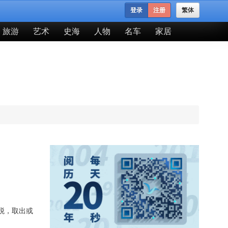
登录
注册
繁体
旅游
艺术
史海
人物
名车
家居
税，取出或