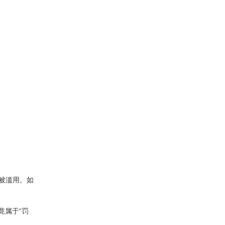
户被滥用。如
竟属于“罚