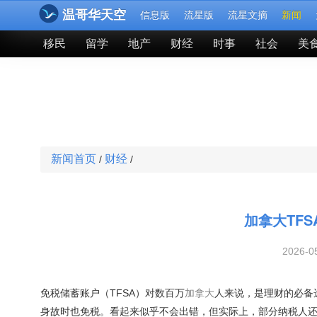
温哥华天空
信息版
流星版
流星文摘
新闻
移民
留学
地产
财经
时事
社会
美
新闻首页
财经
/
/
加拿大TFS
2026-
免税储蓄账户（TFSA）对数百万
加拿大
人来说，是理财的必备
身故时也免税。看起来似乎不会出错，但实际上，部分纳税人