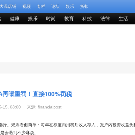
大温店铺
视频
专栏
论坛
娱乐
折扣
食
健康
娱乐
时尚
教育
科技
法律
生活
A再曝重罚！直接100%罚税
05-15, 08:00 来源:
financialpost
选择。规则看似简单：每年在额度内用税后收入存入，账户内投资收益免
还是会遇到不少麻烦。