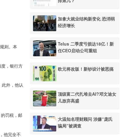
排第几？
加拿大就业结构新变化 恐消弱
经济增长
Telus 二季度亏损达18亿！新
”规则。本
任CEO启动公司重组
额度，银行方
欧元将改版！新钞设计被恶搞
录。此外，他认
顶级富二代扎堆去AI?邓文迪女
儿放弃高盛
% 的罚税，邮
大温知名理财顾问 涉嫌“庞氏
骗局”被调查
锁，他完全不