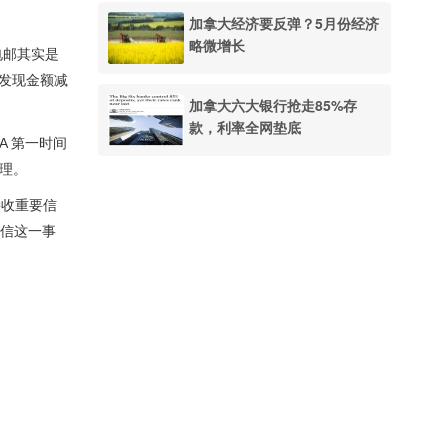
加拿大经济要反弹？5月份经济
略微增长
封电邮其实是
曾发现金额减
加拿大六大银行抢走85%存
款，利率全网垫底
RA 第一时间
合理。
接收重要信
育信这一事