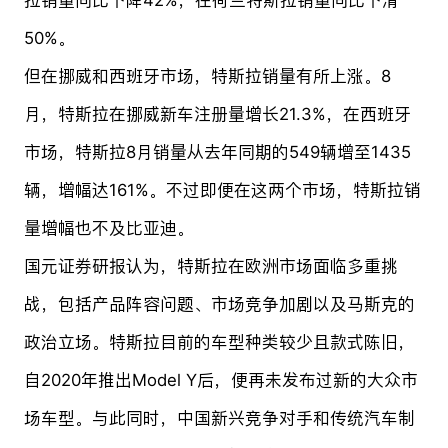
50%。
但在挪威和西班牙市场，特斯拉销量有所上涨。8
月，特斯拉在挪威新车注册量增长21.3%，在西班牙
市场，特斯拉8月销量从去年同期的549辆增至1435
辆，增幅达161%。不过即便在这两个市场，特斯拉销
量增幅也不及比亚迪。
国元证券研报认为，特斯拉在欧洲市场面临多重挑
战，包括产品阵容问题、市场竞争加剧以及马斯克的
政治立场。特斯拉目前的车型种类较少且款式陈旧，
自2020年推出Model Y后，便再未发布过新的大众市
场车型。与此同时，中国新兴竞争对手和传统汽车制