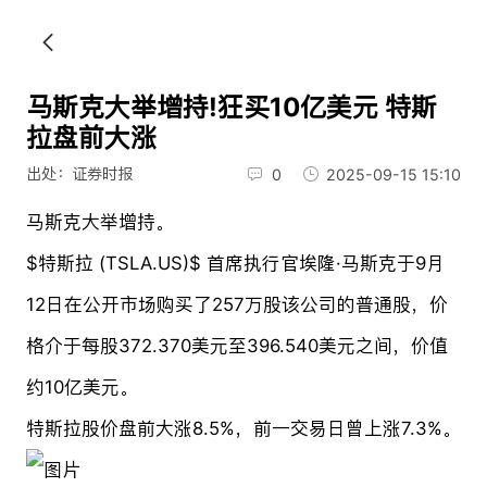
马斯克大举增持!狂买10亿美元 特斯
拉盘前大涨
出处：证券时报
0
2025-09-15 15:10
马斯克大举增持。
$特斯拉 (TSLA.US)$ 首席执行官埃隆·马斯克于9月
12日在公开市场购买了257万股该公司的普通股，价
格介于每股372.370美元至396.540美元之间，价值
约10亿美元。
特斯拉股价盘前大涨8.5%，前一交易日曾上涨7.3%。