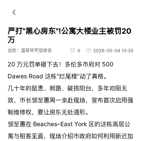
严打"黑心房东"!公寓大楼业主被罚20
万
出处：温哥华天空综合
0
2026-05-04 15:35
20 万元罚单砸下去！多伦多市府对 500
Dawes Road 这栋"烂尾楼"动了真格。
几十年的鼠患、断路、破损阳台，多年劝阻无
效，市长邹至蕙周一亲赴现场，宣布首次启用强
制维修权，要让房东无处遁形。
邹至蕙在 Beaches–East York 区的这栋高层公
寓与租客见面，现场介绍市政府如何利用新近加