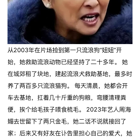
从2003年在片场捡到第一只流浪狗“妞妞”开
始，她救助流浪动物已经坚持了二十多年。 她
在城郊租了块地，建起流浪犬救助基地，最多时
养了两百多只流浪猫狗。 每天清晨，她都会开
车去基地，扛着几十斤重的狗粮，弯腰清理粪
便，挨个给毛孩子喂食梳毛。 2023年艺人周海
媚去世留下了两只金毛，她二话不说就接回了
家；后来又有好友在讣告里担心自己的爱犬，她