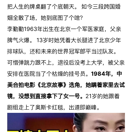
把人生的牌桌翻了个底朝天。 如今三段跨国婚
姻全散了场，她到底图了个啥？
李勤勤1963年出生在北京一个军医家庭，父亲
脾气火爆。 13岁时她凭着大长腿进了北京少年
排球队，还和未来的世界冠军郎平当过队友。
可惜弹跳力跟不上，退役后没考上大学，被父亲
安排在医院当了个枯燥的挂号员。
1984年，中
美合拍电影《北京故事》选角，她瞒着家里去试
镜，没想到直接拿下了女一号。
21岁的她跟着
剧组走上了奥斯卡红毯，出道即巅峰。